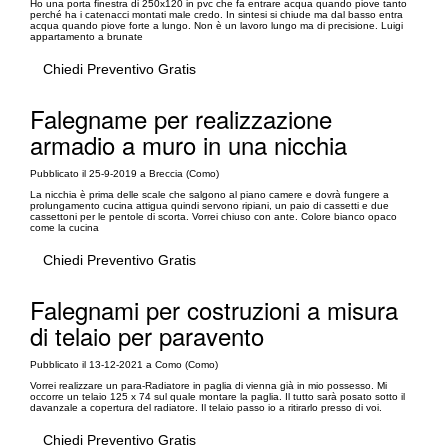
Ho una porta finestra di 250x120 in pvc che fa entrare acqua quando piove tanto
perché ha i catenacci montati male credo. In sintesi si chiude ma dal basso entra
acqua quando piove forte a lungo. Non è un lavoro lungo ma di precisione. Luigi
appartamento a brunate
Chiedi Preventivo Gratis
Falegname per realizzazione
armadio a muro in una nicchia
Pubblicato il 25-9-2019 a Breccia (Como)
La nicchia è prima delle scale che salgono al piano camere e dovrà fungere a
prolungamento cucina attigua quindi servono ripiani, un paio di cassetti e due
cassettoni per le pentole di scorta. Vorrei chiuso con ante. Colore bianco opaco
come la cucina
Chiedi Preventivo Gratis
Falegnami per costruzioni a misura
di telaio per paravento
Pubblicato il 13-12-2021 a Como (Como)
Vorrei realizzare un para-Radiatore in paglia di vienna già in mio possesso. Mi
occorre un telaio 125 x 74 sul quale montare la paglia. Il tutto sarà posato sotto il
davanzale a copertura del radiatore. Il telaio passo io a ritirarlo presso di voi.
Chiedi Preventivo Gratis