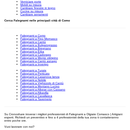
Verniciare porte
Mobili su misura
Cambiare finestre in legno
Cucine su misura
Cambiare serramenti
Cerca Falegnami nelle principali città di Como
Falegnami a Como
Falegnami a Fino Mornasco
Falegnami a Cantù
Falegnami a Bulgarograsso
Falegnami a Bregnano
Falegnami a Erba
Falegnami a Cadorago
Falegnami a Monte olimpino
Falegnami a Cantù asnago
Falegnami a Inverigo
Falegnami a Turate
Falegnami a Perticato
Falegnami a Casanova lanza
Falegnami a Nobile
Falegnami a Vighizzolo di Cantù
Falegnami a Montano Lucino
Falegnami a Albese con Cassano
Falegnami a Albavilla
Falegnami a Cavallasca
Falegnami a Tavernerio
Su Cronoshare troverai i migliori professionisti di Falegnami a Olgiate Comasco | Artigiani
esperti. Richiedi un preventivo e fino a 4 professionisti della tua zona ti contatteranno
entro poche ore.
Vuoi lavorare con noi?