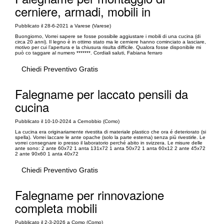
cerniere, armadi, mobili in
Pubblicato il 28-6-2021 a Varese (Varese)
Buongiorno, Vorrei sapere se fosse possibile aggiustare i mobili di una cucina (di
circa 20 anni). Il legno è in ottimo stato ma le cerniere hanno cominciato a lasciare,
motivo per cui l’apertura e la chiusura risulta difficile. Qualora fosse disponibile mi
può co taggare al numero *******. Cordiali saluti, Fabiana ferraro
Chiedi Preventivo Gratis
Falegname per laccato pensili da
cucina
Pubblicato il 10-10-2024 a Cernobbio (Como)
La cucina era originariamente rivestita di materiale plastico che ora é deteriorato (si
spella). Vorrei laccare le ante opache (solo la parte esterna) senza più rivestirle. Le
vorrei consegnare io presso il laboratorio perché abito in svizzera. Le misure delle
ante sono: 2 ante 60x72 1 anta 131x72 1 anta 50x72 1 anta 60x12 2 ante 45x72
2 ante 90x60 1 anta 40x72
Chiedi Preventivo Gratis
Falegname per rinnovazione
completa mobili
Pubblicato il 2-3-2026 a Como (Como)