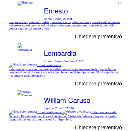
La
Ernesto
Como (Como) 22100
mia priorità è garantire qualità, precisione e rispetto dei tempi, ascoltando le vostre
esigenze e realizzando soluzioni su misura per valorizzare ogni ambiente della
vostra casa o del vostro ufficio.
Chiedere preventivo
Lombardia
Induno Olona (Varese) 21056
Email confermata
Falegname posatore montaggio mobili porte infissi pavimenti galleggianti Tende
lampadari lavori di elettricista e imbianchino modifiche riparazioni 30 di esperienza
nel settore della abitazione
Chiedere preventivo
William Caruso
Lipomo (Como) 22030
Email confermata
Telefono verificato
Servizio. Di tuttofare per. Privati e. Aziende. Elettricista, elettrodomestici, idraulico,
tapparelle, tinteggiature, traslochi e. Sgomberi.
Chiedere preventivo