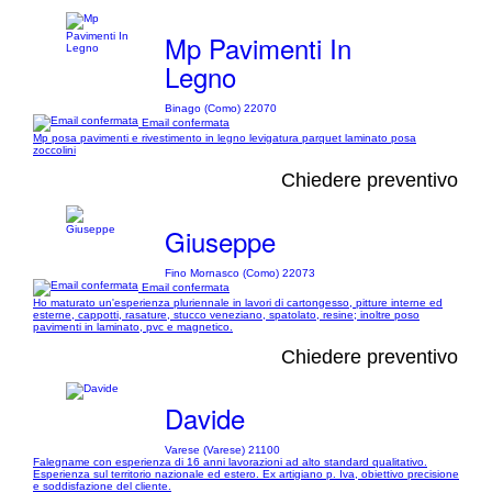
Mp Pavimenti In
Legno
Binago (Como) 22070
Email confermata
Mp posa pavimenti e rivestimento in legno levigatura parquet laminato posa
zoccolini
Chiedere preventivo
Giuseppe
Fino Mornasco (Como) 22073
Email confermata
Ho maturato un'esperienza pluriennale in lavori di cartongesso, pitture interne ed
esterne, cappotti, rasature, stucco veneziano, spatolato, resine; inoltre poso
pavimenti in laminato, pvc e magnetico.
Chiedere preventivo
Davide
Varese (Varese) 21100
Falegname con esperienza di 16 anni lavorazioni ad alto standard qualitativo.
Esperienza sul territorio nazionale ed estero. Ex artigiano p. Iva, obiettivo precisione
e soddisfazione del cliente.