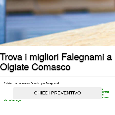
Trova i migliori Falegnami a
Olgiate Comasco
Richiedi un preventivo Gratuito per
Falegnami
.
è
gratis
e
senza
alcun impegno