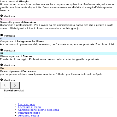
Laura pensa di
Giorgio
:
Ho conosciuto non solo un artista ma anche una persona splendida. Professionale, educata e
gentile, assolutamente disponibile. Sono estremamente soddisfatta di avergli affidato questo
lavoro e...
Verificata
SL
Simonetta pensa di
Massimo
:
Disponibile e professionale. Per il lavoro da me commissionato posso dire che il prezzo è stato
onesto. Mi rivolgerei a lui se in futuro ne avessi ancora bisogno.👍
Verificata
VI
Vito pensa di
Falegname Su Misura
:
Ancora siamo in procedura del preventivo, però e stata una persona puntuale. E un buon inizio.
Verificata
GI
Giacomo pensa di
Simone
:
Eccellente, lo consiglio..Professionista onesto, veloce, attento, gentile, e puntuale….
Verificata
GA
Galeazzi pensa di
Francesco
:
per ora posso valutare solo il primo incontro e l'offerta, per il lavoro finito solo in Aprile
Verificata
Servizi correlati
Laccare porte
Laccatura di mobili
Cambiare porte interne della casa
Riparazione mobili
Armadi su misura