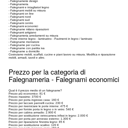
- Falegnamerie design
- Falegnameria
- Falegnami e intagliatori legno
- Falegnami mobili su misura
- Falegnami on line
- Falegnami nord
- Falegnami sud
- Falegnami centro
- Falegnami economici
- Falegname milano riparazioni
- Falegnami artigiano
- Falegnameria arredamenti su misura
- Porte interne legno - laminatino - Pavimenti in legno / laminato
- Falegname montatore
- Falegname per cucina
- Falegname con partita iva
- Falegname a domicilio
Costruiamo mobili, scaffali, cucine e piani lavoro su misura. Modifica e riparazione
mobili, armadi, tavoli e altro.
Prezzo per la categoria di
Falegnameria - Falegnami economici
Qual è il prezzo medio di un falegname?
Prezzo più economico: 81 €
Prezzo massimo: 3700 €
Prezzo per porta ingresso casa: 160 €
Prezzo per laccare pannelli cucina: 230 €
Prezzo per riverniciare le porte interne: 475 €
Prezzo per fornire porta in legno o in vetro: 540 €
Prezzo per cabina armadio: 2.900 €
Prezzo per sostituzione vetrocamera infissi in legno: 2.000 €
Prezzo per porta per annesso esterno: 1.300 €
Prezzo per riparazione finestra legno: 85 €
Prezzo per sostituzione scalino: 120 €