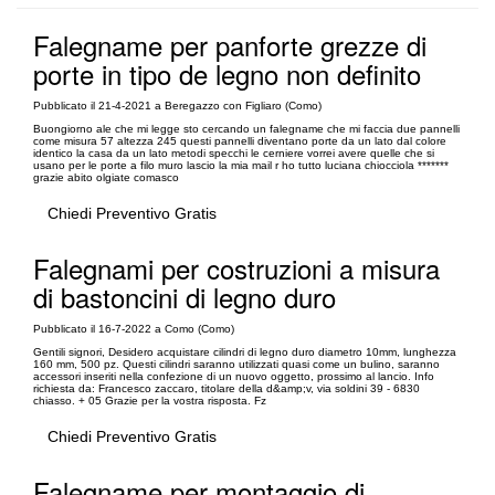
Falegname per panforte grezze di
porte in tipo de legno non definito
Pubblicato il 21-4-2021 a Beregazzo con Figliaro (Como)
Buongiorno ale che mi legge sto cercando un falegname che mi faccia due pannelli
come misura 57 altezza 245 questi pannelli diventano porte da un lato dal colore
identico la casa da un lato metodi specchi le cerniere vorrei avere quelle che si
usano per le porte a filo muro lascio la mia mail r ho tutto luciana chiocciola *******
grazie abito olgiate comasco
Chiedi Preventivo Gratis
Falegnami per costruzioni a misura
di bastoncini di legno duro
Pubblicato il 16-7-2022 a Como (Como)
Gentili signori, Desidero acquistare cilindri di legno duro diametro 10mm, lunghezza
160 mm, 500 pz. Questi cilindri saranno utilizzati quasi come un bulino, saranno
accessori inseriti nella confezione di un nuovo oggetto, prossimo al lancio. Info
richiesta da: Francesco zaccaro, titolare della d&amp;v, via soldini 39 - 6830
chiasso. + 05 Grazie per la vostra risposta. Fz
Chiedi Preventivo Gratis
Falegname per montaggio di