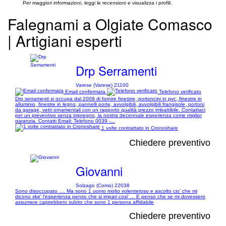
Per maggiori informazioni, leggi le recensioni e visualizza i profili.
Falegnami a Olgiate Comasco
| Artigiani esperti
Drp Serramenti
Varese (Varese) 21100
Email confermata
Telefono verificato
Drp serramenti si occupa dal 2009 di fornire finestre, portoncini in pvc, finestre in
alluminio, finestre in legno, pannelli porte, avvolgibili, avvolgibili frangisole, portoni
da garage, vetri ornamentali con un rapporto qualità prezzo imbattibile. Contattaci
per un preventivo senza impregno, la nostra decennale esperienza come miglior
garanzia. Contatti Email: Telefono 0039 -...
1 volte contrattato in Cronoshare
Chiedere preventivo
Giovanni
Solzago (Como) 22038
Sono disoccupato .... Ma sono 1 uomo molto volenteroso e ascolto cio' che mi
dicono xke' l'esperienza penso che si impari cosi' ... E penso che se mi dovessero
assumere capirebbero subito che sono 1 persona affidabile
Chiedere preventivo