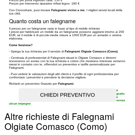
Prezzo per porta ingresso casa: 150 €
Prezzo per intervento riparativo infissi legno: 180 €
Con Cronoshare, puoi trovare
Falegnami vicino a me
. I migliori servizi locali della
tua città.
Quanto costa un falegname
Il prezzo per un falegname varia in base al tipo di mobile richiesto
I prezzi per fabbricare un mobile da un falegname possono aggirarsi intorno ai 200
EUR, se il mobile è di piccole-medie misure a 1000 EUR per un armadio o vetrina
elaborata.
Come funziona?
- Spiega la tua richiesta per il servizio di
Falegnami Olgiate Comasco (Como)
.
- Centinaia di professionisti di Falegnami situati in Olgiate Comasco e dintorni
riceveranno un avviso con la tua richiesta e coloro che mostrano interesse verranno
messi in contatto con te, offrendoti un preventivo e tariffe personalizzate per
Falegnami.
- Puoi vedere le valutazioni degli altri clienti e il profilo di ogni professionista per
confrontare i preventivi e prendere la decisione migliore.
Richiedi un preventivo Gratuito per
Falegnami
.
è
gratis
e
senza
alcun impegno
Altre richieste di Falegnami
Olgiate Comasco (Como)