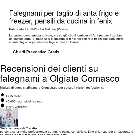
Falegnami per taglio di anta frigo e
freezer, pensili da cucina in fenix
Pubblicato il 25-3-2021 a Malnate (Varese)
La cucina deve ancora arrivare, ma so già che il fornitore mi farà problemi per fare
un cambio anta. Si tratta solo di un'anta in fenix (frigorifero e freez) che sarà intera
e vorrei tagliarla per dividere frigo e freezer. Grazie
Chiedi Preventivo Gratis
Recensioni dei clienti su
falegnami a Olgiate Comasco
Migliaia di utenti si affidano a Cronoshare per trovare i migliori professionisti
4.8/5 stelle
+5.000 recensioni ricevute
100% verificate
Stefania pensa di
Claudio
:
persona seria molto professionale ed anche ottimo consigliere. L'ho chiamato per un lavoretto e
poi gliene ho fatti fare altri. Sono stata fortunata