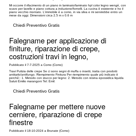
Mi occorre il rifacimento di un piano in laminato/laminato hpl color legno wengè, con
scavo per lavello e piano cottura a induzione/fornelli. La cucina è esistente e ho il
piano vecchio montato. L'immobile è a como, in via silva e mi servirebbe entro un
mese da oggi. Dimensioni circa 2.5 m x 0.6 m
Chiedi Preventivo Gratis
Falegname per applicazione di
finiture, riparazione di crepe,
costruzioni travi in legno,
Pubblicato il 7-7-2025 a Como (Como)
Travi Pulizia delle crepe Se ci sono segni di muffa o insetti, tratta con prodotti
antitarlo/antifungo. Riempimento Finitura Per riempimento quale più indicato è
perché:: 1. Metodo con stucco per legno: 2. Metodo con resina epossidica liquida
Saluti Emilio marangoni Tel: Emil:
Chiedi Preventivo Gratis
Falegname per mettere nuove
cerniere, riparazione di crepe
finestre
Pubblicato il 18-10-2024 a Brunate (Como)