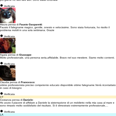
Verificata
Maura pensa di
Fausto Gasparetti
:
Fausto il falegname magico, gentile, onesto e velocissimo. Sono stata fortunata, ho risolto il
problema mobili in una sola settimana. Grazie
Verificata
Agata pensa di
Giuseppe
:
Molto professionale, una persona seria,affidabile. Bravo nel suo mestiere. Siamo molto contenti.
Verificata
Claudia pensa di
Francesco
:
ottimo professionista preciso competente educato disponibile ottimo falegname.Verrà ricontattato
in caso di bisogno
Verificata
CT
Costanza pensa di
Daniele
:
Ho avuto il piacere di affidare a Daniele la sistemazione di un mobiletto nella mia casa al mare e
sono rimasto molto soddisfatto del risultato. Si è dimostrato estremamente professionale,...
Verificata
LA