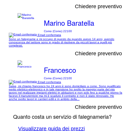
Chiedere preventivo
Marino Baratella
Como (Como) 22100
Email confermata
Sono un falegname e mi occupo di questo da quando avevo 14 anni, avendo
conoscenza del settore sono in grado di risolvere da piccoli lavori a quelli più
complessi.
Chiedere preventivo
Francesco
Como (Como) 22100
Email confermata
Salve, mi chiamo francesco ho 24 anni è sono domiciliato a como. Sono qualificato
perito elettrico-elettronico e in tale mansione ho svolto la maggior parte del mio
lavoro nel realizzare impianti elettrici in abitazioni e non solo fino a qualche giorno fa
facevo il manutentore ma mi è scaduto il contratto e non è stato rinnovato. Ho
anche svolto lavori in cantieri edili e in ambito della...
Chiedere preventivo
Quanto costa un servizio di falegnameria?
Visualizzare guida dei prezzi