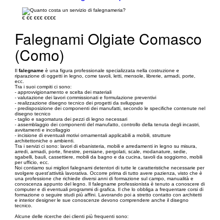
€
€€
€€€
€€€€
Falegnami Olgiate Comasco
(Como)
Il
falegname
è una figura professionale specializzata nella costruzione e
riparazione di oggetti in legno, come tavoli, letti, mensole, librerie, armadi, porte,
ecc.
Tra i suoi compiti ci sono:
- approvvigionamento e scelta dei materiali
- valutazione dei lavori commissionati e formulazione preventivi
- realizzazione disegno tecnico dei progetti da sviluppare
- predisposizione dei componenti dei manufatti, secondo le specifiche contenute nel
disegno tecnico
- taglio e sagomatura dei pezzi di legno necessari
- assemblaggio dei componenti del manufatto, controllo della tenuta degli incastri,
avvitamenti e incollaggio
- incisione di eventuali motivi ornamentali applicabili a mobili, strutture
architettoniche o ambienti.
Tra i servizi ci sono: lavori di ebanisteria, mobili e arredamenti in legno su misura,
arredi, armadi, porte, finestre, persiane, pergolati, scale, modanature, sedie,
sgabelli, bauli, cassettiere, mobili da bagno e da cucina, tavoli da soggiorno, mobili
per ufficio, ecc.
Noi contiamo sui migliori falegnami detentori di tutte le caratteristiche necessarie per
svolgere quest'attività lavorativa. Occorre prima di tutto avere pazienza, visto che è
una professione che richiede diversi anni di formazione sul campo, manualità e
conoscenza appunto del legno. Il falegname professionista è tenuto a conoscere di
computer e di eventuali programmi di grafica. Il che lo obbliga a frequentare corsi di
formazione o seguire studi più affini. Lavorando poi a stretto contatto con architetti
e interior designer le sue conoscenze devono comprendere anche il disegno
tecnico.
Alcune delle ricerche dei clienti più frequenti sono: