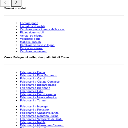
Servizi correlati
Laccare porte
Laccatura di mobili
Cambiare porte interne della casa
Riparazione mobili
Armadi su misura
Verniciare porte
Mobili su misura
Cambiare finestre in legno
Cucine su misura
Cambiare serramenti
Cerca Falegnami nelle principali città di Como
Falegnami a Como
Falegnami a Fino Mornasco
Falegnami a Cantù
Falegnami a Olgiate Comasco
Falegnami a Bulgarograsso
Falegnami a Bregnano
Falegnami a Erba
Falegnami a Cantù asnago
Falegnami a Monte olimpino
Falegnami a Turate
Falegnami a Inverigo
Falegnami a Perticato
Falegnami a Casanova lanza
Falegnami a Montano Lucino
Falegnami a Vighizzolo di Cantù
Falegnami a Nobile
Falegnami a Albese con Cassano