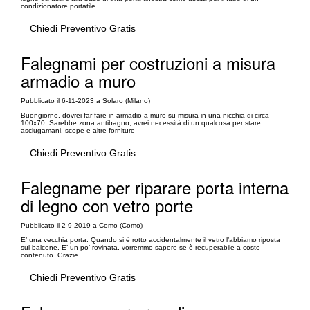
condizionatore portatile.
Chiedi Preventivo Gratis
Falegnami per costruzioni a misura
armadio a muro
Pubblicato il 6-11-2023 a Solaro (Milano)
Buongiorno, dovrei far fare in armadio a muro su misura in una nicchia di circa
100x70. Sarebbe zona antibagno, avrei necessità di un qualcosa per stare
asciugamani, scope e altre forniture
Chiedi Preventivo Gratis
Falegname per riparare porta interna
di legno con vetro porte
Pubblicato il 2-9-2019 a Como (Como)
E’ una vecchia porta. Quando si è rotto accidentalmente il vetro l’abbiamo riposta
sul balcone. E’ un po’ rovinata, vorremmo sapere se è recuperabile a costo
contenuto. Grazie
Chiedi Preventivo Gratis