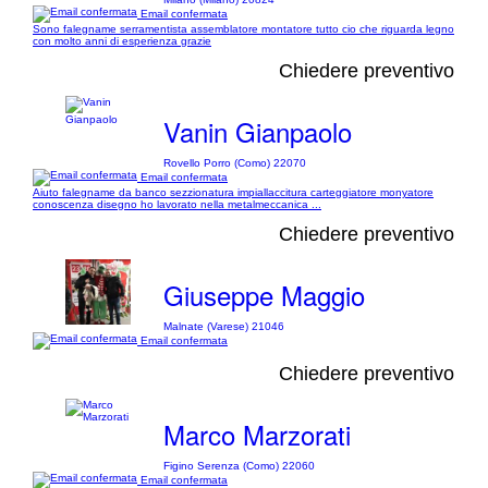
Email confermata
Sono falegname serramentista assemblatore montatore tutto cio che riguarda legno
con molto anni di esperienza grazie
Chiedere preventivo
Vanin Gianpaolo
Rovello Porro (Como) 22070
Email confermata
Aiuto falegname da banco sezzionatura impiallaccitura carteggiatore monyatore
conoscenza disegno ho lavorato nella metalmeccanica ...
Chiedere preventivo
Giuseppe Maggio
Malnate (Varese) 21046
Email confermata
Chiedere preventivo
Marco Marzorati
Figino Serenza (Como) 22060
Email confermata