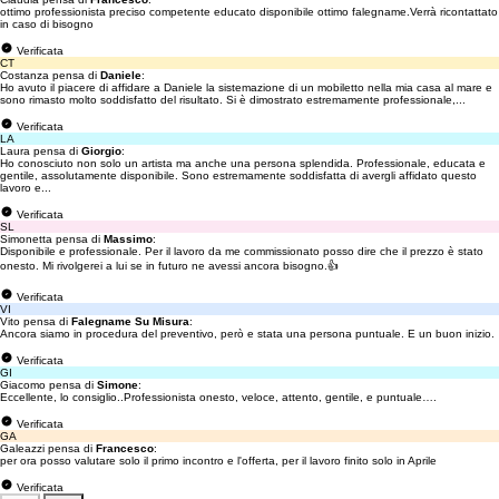
ottimo professionista preciso competente educato disponibile ottimo falegname.Verrà ricontattato
in caso di bisogno
Verificata
CT
Costanza pensa di
Daniele
:
Ho avuto il piacere di affidare a Daniele la sistemazione di un mobiletto nella mia casa al mare e
sono rimasto molto soddisfatto del risultato. Si è dimostrato estremamente professionale,...
Verificata
LA
Laura pensa di
Giorgio
:
Ho conosciuto non solo un artista ma anche una persona splendida. Professionale, educata e
gentile, assolutamente disponibile. Sono estremamente soddisfatta di avergli affidato questo
lavoro e...
Verificata
SL
Simonetta pensa di
Massimo
:
Disponibile e professionale. Per il lavoro da me commissionato posso dire che il prezzo è stato
onesto. Mi rivolgerei a lui se in futuro ne avessi ancora bisogno.👍
Verificata
VI
Vito pensa di
Falegname Su Misura
:
Ancora siamo in procedura del preventivo, però e stata una persona puntuale. E un buon inizio.
Verificata
GI
Giacomo pensa di
Simone
:
Eccellente, lo consiglio..Professionista onesto, veloce, attento, gentile, e puntuale….
Verificata
GA
Galeazzi pensa di
Francesco
:
per ora posso valutare solo il primo incontro e l'offerta, per il lavoro finito solo in Aprile
Verificata