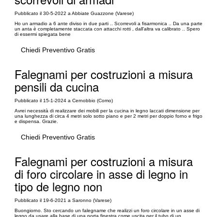
Pubblicato il 30-5-2022 a Abbiate Guazzone (Varese)
Ho un armadio a 6 ante diviso in due parti .. Scorrevoli a fisarmonica .. Da una parte
un anta è completamente staccata con attacchi rotti , dall'altra va calibrato .. Spero
di essermi spiegata bene
Chiedi Preventivo Gratis
Falegnami per costruzioni a misura
pensili da cucina
Pubblicato il 15-1-2024 a Cernobbio (Como)
Avrei necessità di realizzare dei mobili per la cucina in legno laccati dimensione per
una lunghezza di circa 4 metri solo sotto piano e per 2 metri per doppio forno e frigo
e dispensa. Grazie.
Chiedi Preventivo Gratis
Falegnami per costruzioni a misura
di foro circolare in asse di legno in
tipo de legno non
Pubblicato il 19-6-2021 a Saronno (Varese)
Buongiorno. Sto cercando un falegname che realizzi un foro circolare in un asse di
legno da usare alla base di una porta finestra come uscita per il tubo di un