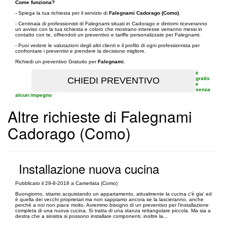
Come funziona?
- Spiega la tua richiesta per il servizio di
Falegnami Cadorago (Como)
.
- Centinaia di professionisti di Falegnami situati in Cadorago e dintorni riceveranno
un avviso con la tua richiesta e coloro che mostrano interesse verranno messi in
contatto con te, offrendoti un preventivo e tariffe personalizzate per Falegnami.
- Puoi vedere le valutazioni degli altri clienti e il profilo di ogni professionista per
confrontare i preventivi e prendere la decisione migliore.
Richiedi un preventivo Gratuito per
Falegnami
.
è
gratis
e
senza
alcun impegno
Altre richieste di Falegnami
Cadorago (Como)
Installazione nuova cucina
Pubblicato il 29-8-2018 a Camerlata (Como)
Buongiorno, stiamo acquistando un appartamento, attualmente la cucina c'è gia' ed
è quella dei vecchi proprietari ma non sappiamo ancora se la lascieranno, anche
perchè a noi non piace molto. Avremmo bisogno di un preventivo per l'installazione
completa di una nuova cucina. Si tratta di una stanza rettangolare piccola. Ma sia a
destra che a sinistra si possono installare componenti, inoltre la...