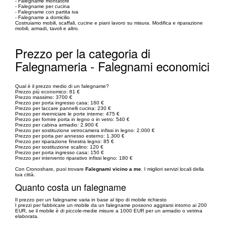
- Falegname montatore
- Falegname per cucina
- Falegname con partita iva
- Falegname a domicilio
Costruiamo mobili, scaffali, cucine e piani lavoro su misura. Modifica e riparazione
mobili, armadi, tavoli e altro.
Prezzo per la categoria di
Falegnameria - Falegnami economici
Qual è il prezzo medio di un falegname?
Prezzo più economico: 81 €
Prezzo massimo: 3700 €
Prezzo per porta ingresso casa: 160 €
Prezzo per laccare pannelli cucina: 230 €
Prezzo per riverniciare le porte interne: 475 €
Prezzo per fornire porta in legno o in vetro: 540 €
Prezzo per cabina armadio: 2.900 €
Prezzo per sostituzione vetrocamera infissi in legno: 2.000 €
Prezzo per porta per annesso esterno: 1.300 €
Prezzo per riparazione finestra legno: 85 €
Prezzo per sostituzione scalino: 120 €
Prezzo per porta ingresso casa: 150 €
Prezzo per intervento riparativo infissi legno: 180 €
Con Cronoshare, puoi trovare
Falegnami vicino a me
. I migliori servizi locali della
tua città.
Quanto costa un falegname
Il prezzo per un falegname varia in base al tipo di mobile richiesto
I prezzi per fabbricare un mobile da un falegname possono aggirarsi intorno ai 200
EUR, se il mobile è di piccole-medie misure a 1000 EUR per un armadio o vetrina
elaborata.