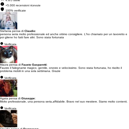
4.8/5 stelle
+5.000 recensioni ricevute
100% verificate
Stefania pensa di
Claudio
:
persona seria molto professionale ed anche ottimo consigliere. L'ho chiamato per un lavoretto e
poi gliene ho fatti fare altri. Sono stata fortunata
Verificata
Maura pensa di
Fausto Gasparetti
:
Fausto il falegname magico, gentile, onesto e velocissimo. Sono stata fortunata, ho risolto il
problema mobili in una sola settimana. Grazie
Verificata
Agata pensa di
Giuseppe
:
Molto professionale, una persona seria,affidabile. Bravo nel suo mestiere. Siamo molto contenti.
Verificata
Claudia pensa di
Francesco
: