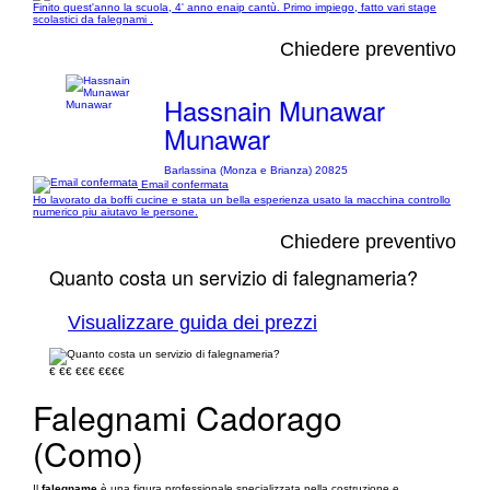
Finito quest'anno la scuola, 4' anno enaip cantù. Primo impiego, fatto vari stage
scolastici da falegnami .
Chiedere preventivo
Hassnain Munawar
Munawar
Barlassina (Monza e Brianza) 20825
Email confermata
Ho lavorato da boffi cucine e stata un bella esperienza usato la macchina controllo
numerico piu aiutavo le persone.
Chiedere preventivo
Quanto costa un servizio di falegnameria?
Visualizzare guida dei prezzi
€
€€
€€€
€€€€
Falegnami Cadorago
(Como)
Il
falegname
è una figura professionale specializzata nella costruzione e