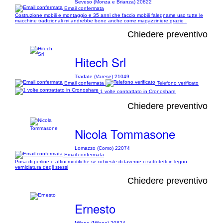
Seveso (Monza e Brianza) 20822
Email confermata
Costruzione mobili e montaggio e 35 anni che faccio mobili falegname uso tutte le
macchine tradizionali mi andrebbe bene anche come magazziniere grazie .
Chiedere preventivo
Hitech Srl
Tradate (Varese) 21049
Email confermata
Telefono verificato
1 volte contrattato in Cronoshare
Chiedere preventivo
Nicola Tommasone
Lomazzo (Como) 22074
Email confermata
Posa di perline e affini modifiche se richieste di taverne o sottotetti in legno
verniciatura degli stessi
Chiedere preventivo
Ernesto
Milano (Milano) 20824