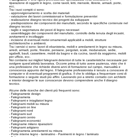
riparazione di oggetti in legno, come tavoli, letti, mensole, librerie, armadi, porte,
ecc.
Tra i suoi compiti ci sono:
- approvvigionamento e scelta dei materiali
- valutazione dei lavori commissionati e formulazione preventivi
- realizzazione disegno tecnico dei progetti da sviluppare
- predisposizione dei componenti dei manufatti, secondo le specifiche contenute nel
disegno tecnico
- taglio e sagomatura dei pezzi di legno necessari
- assemblaggio dei componenti del manufatto, controllo della tenuta degli incastri,
avvitamenti e incollaggio
- incisione di eventuali motivi ornamentali applicabili a mobili, strutture
architettoniche o ambienti.
Tra i servizi ci sono: lavori di ebanisteria, mobili e arredamenti in legno su misura,
arredi, armadi, porte, finestre, persiane, pergolati, scale, modanature, sedie,
sgabelli, bauli, cassettiere, mobili da bagno e da cucina, tavoli da soggiorno, mobili
per ufficio, ecc.
Noi contiamo sui migliori falegnami detentori di tutte le caratteristiche necessarie per
svolgere quest'attività lavorativa. Occorre prima di tutto avere pazienza, visto che è
una professione che richiede diversi anni di formazione sul campo, manualità e
conoscenza appunto del legno. Il falegname professionista è tenuto a conoscere di
computer e di eventuali programmi di grafica. Il che lo obbliga a frequentare corsi di
formazione o seguire studi più affini. Lavorando poi a stretto contatto con architetti
e interior designer le sue conoscenze devono comprendere anche il disegno
tecnico.
Alcune delle ricerche dei clienti più frequenti sono:
- Falegnamerie design
- Falegnameria
- Falegnami e intagliatori legno
- Falegnami mobili su misura
- Falegnami on line
- Falegnami nord
- Falegnami sud
- Falegnami centro
- Falegnami economici
- Falegname milano riparazioni
- Falegnami artigiano
- Falegnameria arredamenti su misura
- Porte interne legno - laminatino - Pavimenti in legno / laminato