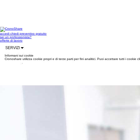
accedi
chiedi preventivo gratuito
sei un professionista?
offerte di lavoro
SERVIZI
Informani sui cookie
Cronoshare utilizza cookie propri e di terze parti per fini analitici. Puoi accettare tutti i cookie
informazioni
.