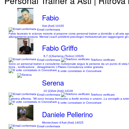
Personal Trainer a Asti | Ritrova 
Fabio
Asti (Asti) 14100
Email confermata
Fabio laureato in scienze motorie si propone come personal trainer a domicilio o all aria aper
allungamento-postura. Mental coach problemi psicologici motivazionali per raggiungere gli o
Fabio Griffo
8,7 (1)
Santena (Torino) 10026
Email confermata
Telefono verificato
Sono un personal trainer e consulente nutrizionale seguo le persone da un punto di vista f
forza , tonificazione , dimagrimento ) Pilates Consulenza online gratuita.
8 volte contrattato in Cronoshare
Serena
10 (2)
Asti (Asti) 14100
Email confermata
Telefono verificato
Caterina afferma:
"Mi sono trovata benissimo a livello tecnico e umano. La consiglio a tutte 
6 volte contrattato in Cronoshare
Daniele Pellerino
Montechiaro d'Asti (Asti) 14025
Email confermata