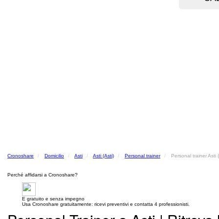
Cronoshare
Domicilio
Asti
Asti (Asti)
Personal trainer
Personal trainer Asti (
Perché affidarsi a Cronoshare?
E gratuito e senza impegno
Usa Cronoshare gratuitamente: ricevi preventivi e contatta 4 professionisti.