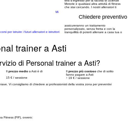
test d’ingresso per la facoltà di Scienze
Motorie e qualsiasi altra attività di fitness
che stai cercando. I nostri allenatori ti
Mi
Chiedere preventivo
assicureranno un trattamento
personalizzato, senza fretta e con la
 per istruire i futuri allenatori e istruttori
tranquillità di poterti allenare a casa tua o
al trainer a Asti
izio di Personal trainer a Asti?
Il
prezzo medio
a Asti è di
Il
prezzo più costoso
che di solito
fanno pagare a Asti
15 €
/
sessione
↑
19 €
/
sessione
chiave. Vi consigliamo di chiedere ai professionisti della vostra zona per preventivi
na Fitness (FIF), ovvero: