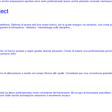
o anche preparazioni sportive sono serio professionale lavoro anche plantare cervicale craniosacral
ect
ellness. Diploma di laurea isef (ora suism torino), per la quale insegno nei seminari, così come per 
ammi di formazione - didattica - metodologia sulle discipline...
di, Che mi hanno portata a saper gestire diverse situazioni. Credo di essere una professionista perch
persone felici.
nni di allenamento e studio nel campo fitness alle spalle. Contattami per una consulenza gratuita
ività da libero professionista come consulente del benessere. Mi occupo di benessere psicofisico e g
one delle risorse archetipiche attraverso il movimento arcaico.