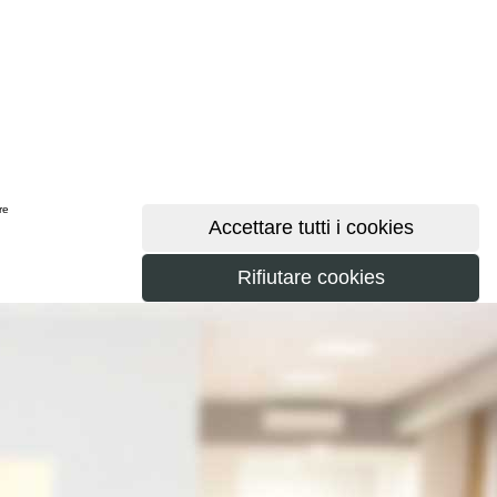
ere
maggiori