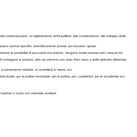
ità cardiovascolare, al miglioramento dell'equilibrio, alla coordinazione, allo sviluppo della
ano esercizi specifici, scientificamente provati, per bruciare i grassi.
imizzare la possibilità di procurarsi una lesione. Vengono inoltre lavorati tutti i muscoli del
di correggere la postura, oltre ad ottenere uno stato fisico sano e delle abitudini alimentari
 si preverranno malattie, si controllerà lo stress, ecc.
zia locale, per la polizia municipale, per la polizia, per i carabinieri, per le accademie ecc.
l partner e nuoto con materiale ausiliare.