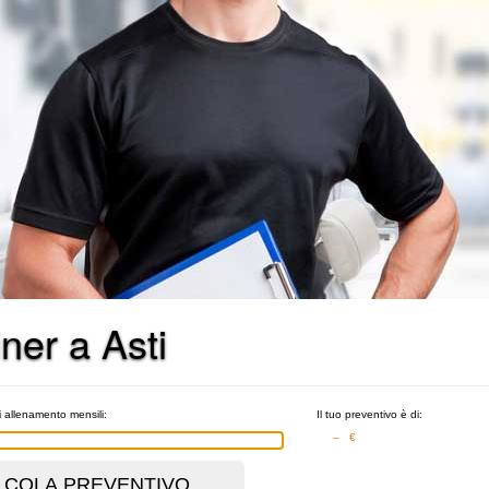
iner a Asti
i allenamento mensili:
Il tuo preventivo è di:
– €