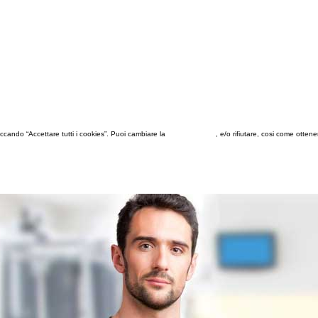
 cliccando “Accettare tutti i cookies”. Puoi cambiare la
configurazione
, e/o rifiutare, cosi come otten