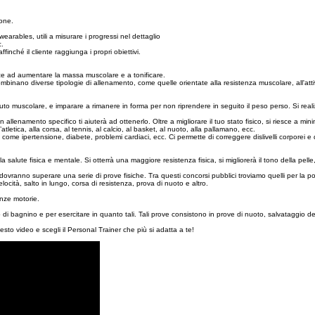
ione.
wearables, utili a misurare i progressi nel dettaglio
c.
ffinché il cliente raggiunga i propri obiettivi.
esce ad aumentare la massa muscolare e a tonificare.
combinano diverse tipologie di allenamento, come quelle orientate alla resistenza muscolare, all'attiv
suto muscolare, e imparare a rimanere in forma per non riprendere in seguito il peso perso. Si realizz
un allenamento specifico ti aiuterà ad ottenerlo. Oltre a migliorare il tuo stato fisico, si riesce a min
’atletica, alla corsa, al tennis, al calcio, al basket, al nuoto, alla pallamano, ecc.
e come ipertensione, diabete, problemi cardiaci, ecc. Ci permette di correggere dislivelli corporei e 
a salute fisica e mentale. Si otterrà una maggiore resistenza fisica, si migliorerà il tono della pelle,
 dovranno superare una serie di prove fisiche. Tra questi concorsi pubblici troviamo quelli per la poli
elocità, salto in lungo, corsa di resistenza, prova di nuoto e altro.
enze motorie.
di bagnino e per esercitare in quanto tali. Tali prove consistono in prove di nuoto, salvataggio de
esto video e scegli il Personal Trainer che più si adatta a te!