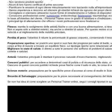
- Non vendono prodotti sportivi
- Alcuni di loro hanno certificati di primo soccorso
- Pianificano le sessioni di ogni cliente minuziosamente non lasciando nulla all’improvvisaz
- Hanno esperienza e riescono ad ottenere gli obiettivi richiesti da ognuno dei propri clienti
- Consigliano e orientano attraverso nuove forme di intrattenimento e l’utilizzo di dispositivi 
- Conoscono professionisti come:
nutrizionisti
; endocrinologi;
fisioterapisti
; traumatologi; ec
In base all’obiettivo del cliente, i Personal Trainer sono in grado di adattarsi e d'indirizzare a
I principali tipi di allenamento che offrono i nostri professionisti sono finalizzati a:
Fitness
: tramite lo svolgimento delle attività fisiche e con una buona alimentazione, si ri
Non si aspira solo a obiettivi estetici, ma anche a obiettivi di salute. Per questo motivo si 
velocità e al miglioramento della mobilità articolare.
Perdita di peso
: l’obiettivo è ridurre la percentuale di grasso corporeo, conservando il tes
Preparazione sportiva
: se pratichi uno sport e vuoi fare dei progressi per salire di livello, 
corpo al fine di riuscire a trovare un equilibrio fisico. Le tipologie tipiche sono relazionate all
Migliorare lo stato di salute
: è diretto a tutte le persone che soffrono di problemi di salut
corrette e salutari.
Antietà
: l’obiettivo principale è ritardare il processo naturale d'invecchiamento, migliorando l
Concorsi pubblici
: per accedere a determinati corpi di polizia o di sicurezza dello stato, si
Ciascuno di questi concorsi pubblici richiede prove fisiche come il salto in alto, la corsa di v
Scienze motorie
: preparazione per le specifiche prove d’accesso al corso di studio in Sci
Brevetto di Salvataggio
: preparazione per le prove necessarie al conseguimento del titolo 
Se non hai idea di come scegliere un Personal Trainer online, segui i consigli riportati in qu