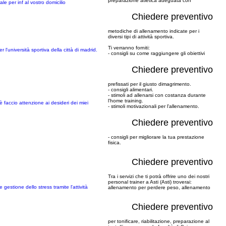
preparazione atletica adeguata con
e per inf al vostro domicilio
Chiedere preventivo
metodiche di allenamento indicate per i
diversi tipi di attività sportiva.
Ti verranno forniti:
l'università sportiva della città di madrid.
- consigli su come raggiungere gli obiettivi
Chiedere preventivo
prefissati per il giusto dimagrimento.
- consigli alimentari.
- stimoli ad allenarsi con costanza durante
l'home training.
è faccio attenzione ai desideri dei miei
- stimoli motivazionali per l'allenamento.
Chiedere preventivo
- consigli per migliorare la tua prestazione
fisica.
!
Chiedere preventivo
Tra i servizi che ti potrà offrire uno dei nostri
personal trainer a Asti (Asti) troverai:
estione dello stress tramite l'attività
allenamento per perdere peso, allenamento
Chiedere preventivo
per tonificare, riabilitazione, preparazione al