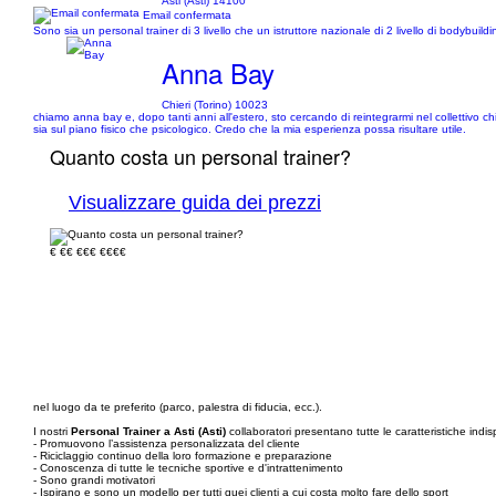
Asti (Asti) 14100
Email confermata
Sono sia un personal trainer di 3 livello che un istruttore nazionale di 2 livello di bodybuild
Anna Bay
Chieri (Torino) 10023
chiamo anna bay e, dopo tanti anni all'estero, sto cercando di reintegrarmi nel collettivo chie
sia sul piano fisico che psicologico. Credo che la mia esperienza possa risultare utile.
Quanto costa un personal trainer?
Visualizzare guida dei prezzi
€
€€
€€€
€€€€
nel luogo da te preferito (parco, palestra di fiducia, ecc.).
I nostri
Personal Trainer a Asti (Asti)
collaboratori presentano tutte le caratteristiche indi
- Promuovono l’assistenza personalizzata del cliente
- Riciclaggio continuo della loro formazione e preparazione
- Conoscenza di tutte le tecniche sportive e d'intrattenimento
- Sono grandi motivatori
- Ispirano e sono un modello per tutti quei clienti a cui costa molto fare dello sport