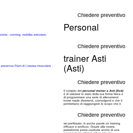
Chiedere preventivo
Personal
oria , running, mobilita articolare,
Chiedere preventivo
trainer Asti
(Asti)
i presenza Piani di ( massa muscolare ,
Chiedere preventivo
Il compito del
personal trainer a Asti (Asti)
è di valutare lo stato della tua forma fisica e
di programmare una serie di allenamenti
home made divertenti, coinvolgenti e che ti
permettano di raggiungere lo scopo che ti
Chiedere preventivo
sei prefissato, in poche parole un training
efficace e proficuo. Grazie alla nostra
piattaforma potrai usufruire anche di una