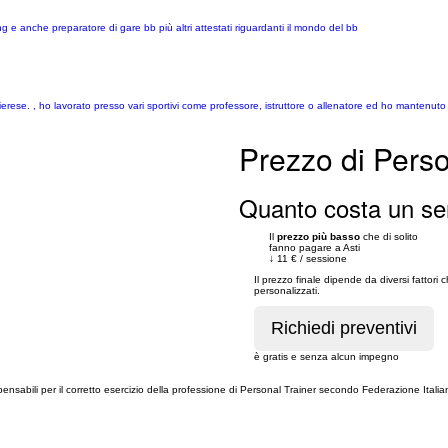
ing e anche preparatore di gare bb più altri attestati riguardanti il mondo del bb
rese. , ho lavorato presso vari sportivi come professore, istruttore o allenatore ed ho mantenuto corsi
Prezzo di Person
Quanto costa un serv
Il
prezzo più basso
che di solito
fanno pagare a Asti
↓
11 €
/
sessione
Il prezzo finale dipende da diversi fattori 
personalizzati.
è gratis e senza alcun impegno
spensabili per il corretto esercizio della professione di Personal Trainer secondo Federazione Italia