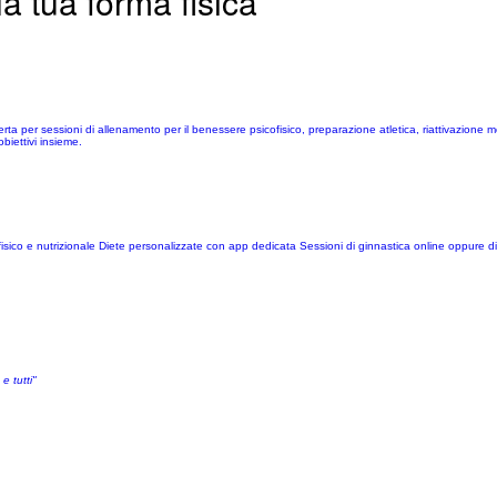
la tua forma fisica
ta per sessioni di allenamento per il benessere psicofisico, preparazione atletica, riattivazione mot
biettivi insieme.
isico e nutrizionale Diete personalizzate con app dedicata Sessioni di ginnastica online oppure d
e tutti"