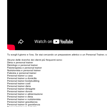
Tu scegli il giorno e l’ora. Se stai cercando un preparatore atletico o un Personal Trainer, c
Alcune delle ricerche dei clienti più frequenti sono:
Dieta e personal trainer
Dietologo e personal trainer
Fisioterapista e personal trainer
Nutrizionista e personal trainer
Palestra e personal trainer
Personal trainer a casa
Personal trainer a domicilio
Personal trainer bodybuilding
Personal trainer costi
Personal trainer dieta
Personal trainer dimagrire
Personal trainer donne
Personal trainer e alimentazione
Personal trainer e dieta
Personal trainer e nutrizionista
Personal trainer gravidanza
Personal trainer in gravidanza