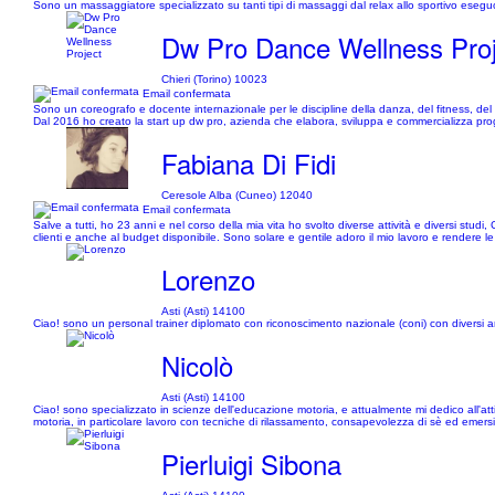
Sono un massaggiatore specializzato su tanti tipi di massaggi dal relax allo sportivo esegu
Dw Pro Dance Wellness Proj
Chieri (Torino) 10023
Email confermata
Sono un coreografo e docente internazionale per le discipline della danza, del fitness, del w
Dal 2016 ho creato la start up dw pro, azienda che elabora, sviluppa e commercializza progr
Fabiana Di Fidi
Ceresole Alba (Cuneo) 12040
Email confermata
Salve a tutti, ho 23 anni e nel corso della mia vita ho svolto diverse attività e diversi stu
clienti e anche al budget disponibile. Sono solare e gentile adoro il mio lavoro e rendere le 
Lorenzo
Asti (Asti) 14100
Ciao! sono un personal trainer diplomato con riconoscimento nazionale (coni) con diversi a
Nicolò
Asti (Asti) 14100
Ciao! sono specializzato in scienze dell'educazione motoria, e attualmente mi dedico all'att
motoria, in particolare lavoro con tecniche di rilassamento, consapevolezza di sè ed emersi
Pierluigi Sibona