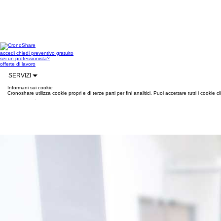
accedi
chiedi preventivo gratuito
sei un professionista?
offerte di lavoro
SERVIZI
Informani sui cookie
Cronoshare utilizza cookie propri e di terze parti per fini analitici. Puoi accettare tutti i cookie
informazioni
.