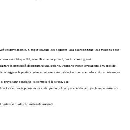
ità cardiovascolare, al miglioramento dell'equilibrio, alla coordinazione, allo sviluppo della
ano esercizi specifici, scientificamente provati, per bruciare i grassi.
imizzare la possibilità di procurarsi una lesione. Vengono inoltre lavorati tutti i muscoli del
di correggere la postura, oltre ad ottenere uno stato fisico sano e delle abitudini alimentari
 si preverranno malattie, si controllerà lo stress, ecc.
zia locale, per la polizia municipale, per la polizia, per i carabinieri, per le accademie ecc.
l partner e nuoto con materiale ausiliare.