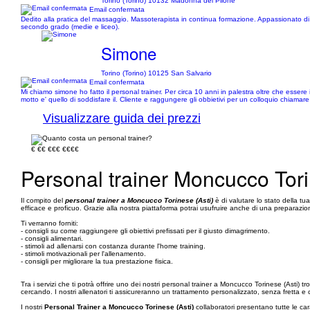
Torino (Torino) 10132 Madonna del Pilone
Email confermata
Dedito alla pratica del massaggio. Massoterapista in continua formazione. Appassionato di spo
secondo grado (medie e liceo).
Simone
Torino (Torino) 10125 San Salvario
Email confermata
Mi chiamo simone ho fatto il personal trainer. Per circa 10 anni in palestra oltre che essere il
motto e' quello di soddisfare il. Cliente e raggungere gli obbietivi per un colloquio chiamar
Visualizzare guida dei prezzi
€
€€
€€€
€€€€
Personal trainer Moncucco Tori
Il compito del
personal trainer a Moncucco Torinese (Asti)
è di valutare lo stato della t
efficace e proficuo. Grazie alla nostra piattaforma potrai usufruire anche di una preparazione
Ti verranno forniti:
- consigli su come raggiungere gli obiettivi prefissati per il giusto dimagrimento.
- consigli alimentari.
- stimoli ad allenarsi con costanza durante l'home training.
- stimoli motivazionali per l'allenamento.
- consigli per migliorare la tua prestazione fisica.
Tra i servizi che ti potrà offrire uno dei nostri personal trainer a Moncucco Torinese (Asti) t
cercando. I nostri allenatori ti assicureranno un trattamento personalizzato, senza fretta e con
I nostri
Personal Trainer a Moncucco Torinese (Asti)
collaboratori presentano tutte le car