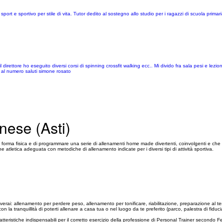
rt e sportivo per stile di vita. Tutor dedito al sostegno allo studio per i ragazzi di scuola prima
 direttore ho eseguito diversi corsi di spinning crossfit walking ecc.. Mi divido fra sala pesi e lezio
e al numero saluti simone rosato
nese (Asti)
ua forma fisica e di programmare una serie di allenamenti home made divertenti, coinvolgenti e che 
 atletica adeguata con metodiche di allenamento indicate per i diversi tipi di attività sportiva.
roverai: allenamento per perdere peso, allenamento per tonificare, riabilitazione, preparazione al test
 la tranquillità di poterti allenare a casa tua o nel luogo da te preferito (parco, palestra di fiduci
atteristiche indispensabili per il corretto esercizio della professione di Personal Trainer secondo F