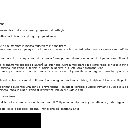
ione.
wearables, utili a misurare i progressi nel dettaglio
c.
ffinché il cliente raggiunga i propri obiettivi.
esce ad aumentare la massa muscolare e a tonificare.
combinano diverse tipologie di allenamento, come quelle orientate alla resistenza muscolare, all'attiv
suto muscolare, e imparare a rimanere in forma per non riprendere in seguito il peso perso. Si realizz
un allenamento specifico ti aiuterà ad ottenerlo. Oltre a migliorare il tuo stato fisico, si riesce a min
’atletica, alla corsa, al tennis, al calcio, al basket, al nuoto, alla pallamano, ecc.
e come ipertensione, diabete, problemi cardiaci, ecc. Ci permette di correggere dislivelli corporei e 
a salute fisica e mentale. Si otterrà una maggiore resistenza fisica, si migliorerà il tono della pelle,
 dovranno superare una serie di prove fisiche. Tra questi concorsi pubblici troviamo quelli per la poli
elocità, salto in lungo, corsa di resistenza, prova di nuoto e altro.
enze motorie.
di bagnino e per esercitare in quanto tali. Tali prove consistono in prove di nuoto, salvataggio de
esto video e scegli il Personal Trainer che più si adatta a te!