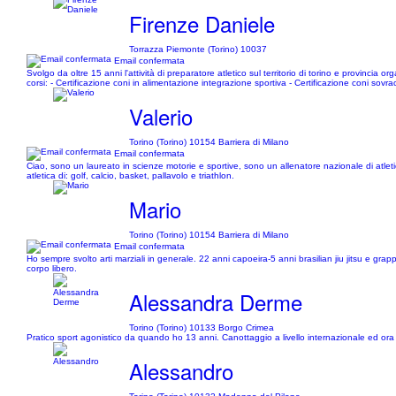
Firenze Daniele
Torrazza Piemonte (Torino) 10037
Email confermata
Svolgo da oltre 15 anni l'attività di preparatore atletico sul territorio di torino e provincia
corsi: - Certificazione coni in alimentazione integrazione sportiva - Certificazione coni sovrac
Valerio
Torino (Torino) 10154 Barriera di Milano
Email confermata
Ciao, sono un laureato in scienze motorie e sportive, sono un allenatore nazionale di atlet
atletica di: golf, calcio, basket, pallavolo e triathlon.
Mario
Torino (Torino) 10154 Barriera di Milano
Email confermata
Ho sempre svolto arti marziali in generale. 22 anni capoeira-5 anni brasilian jiu jitsu e gra
corpo libero.
Alessandra Derme
Torino (Torino) 10133 Borgo Crimea
Pratico sport agonistico da quando ho 13 anni. Canottaggio a livello internazionale ed ora tr
Alessandro