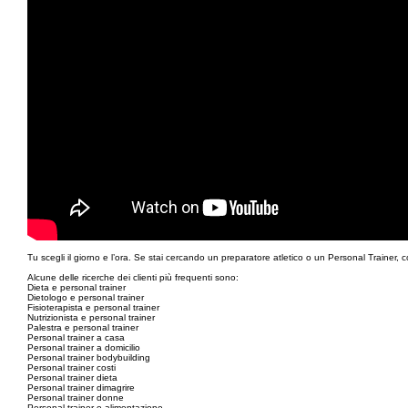
Tu scegli il giorno e l’ora. Se stai cercando un preparatore atletico o un Personal Trainer, 
Alcune delle ricerche dei clienti più frequenti sono:
Dieta e personal trainer
Dietologo e personal trainer
Fisioterapista e personal trainer
Nutrizionista e personal trainer
Palestra e personal trainer
Personal trainer a casa
Personal trainer a domicilio
Personal trainer bodybuilding
Personal trainer costi
Personal trainer dieta
Personal trainer dimagrire
Personal trainer donne
Personal trainer e alimentazione