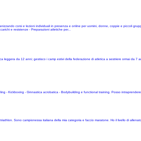
 organizzando corsi e lezioni individuali in presenza e online per uomini, donne, coppie e piccoli gr
carichi e resistenze - Preparazioni atletiche per...
ica leggera da 12 anni; gestisco i camp estivi della federazione di atletica a sestriere ormai da 7
ppling - Kickboxing - Ginnastica acrobatica - Bodybuilding e functional training. Posso intraprende
iathlon. Sono campionessa italiana della mia categoria e faccio maratone. Ho il livello di allenatore