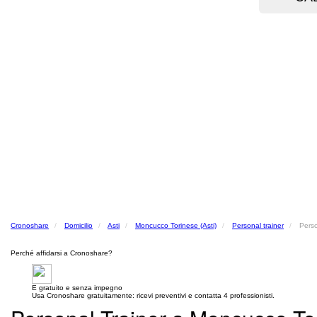
Cronoshare
Domicilio
Asti
Moncucco Torinese (Asti)
Personal trainer
Perso
Perché affidarsi a Cronoshare?
E gratuito e senza impegno
Usa Cronoshare gratuitamente: ricevi preventivi e contatta 4 professionisti.