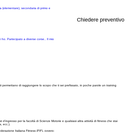
ria (elementare), secondaria di primo e
Chiedere preventivo
ni ho. Partecipato a diverse corse.. Il mio
ti permettano di raggiungere lo scopo che ti sei prefissato, in poche parole un training
 d’ingresso per la facoltà di Scienze Motorie e qualsiasi altra attività di fitness che stai
a, ecc.).
ederazione Italiana Fitness (FIF), ovvero: