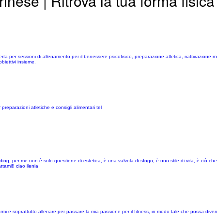
nese | Ritrova la tua forma fisica
ta per sessioni di allenamento per il benessere psicofisico, preparazione atletica, riattivazione mot
biettivi insieme.
preparazioni atletiche e consigli alimentari tel
g, per me non è solo questione di estetica, è una valvola di sfogo, è uno stile di vita, è ciò che 
tami!! ciao ilenia
rmi e soprattutto allenare per passare la mia passione per il fitness, in modo tale che possa diven