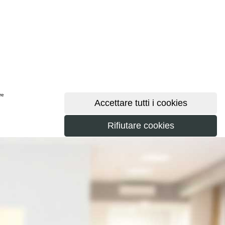
ere
maggiori