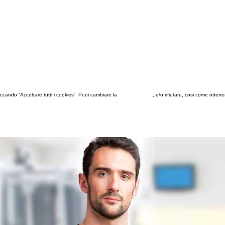
 cliccando “Accettare tutti i cookies”. Puoi cambiare la
configurazione
, e/o rifiutare, cosi come otten