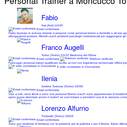
Personal Trainer a Moncucco Tori
Fabio
Asti (Asti) 14100
Email confermata
Fabio laureato in scienze motorie si propone come personal trainer a domicilio o all aria aper
allungamento-postura. Mental coach problemi psicologici motivazionali per raggiungere gli o
Franco Augelli
Torino (Torino) 10132 Madonna del Pilone
Email confermata
Telefono verificato
Francogan personal trainer qualificato iscritto al coni con esperienza trentennale offresi per 
6 volte contrattato in Cronoshare
Ilenia
Settimo Torinese (Torino) 10036
Email confermata
Ciao a tutti, sono ilenia e sono una personal fitness coach! sono appassionata di bodybuildin
spero possa diventare anche il vostro!! se vuoi iniziare a prenderti cura di te stesso/a contat
Lorenzo Alfurno
Trofarello (Torino) 10028
Email confermata
Sono uno studente di farmacia con la passione per la palestra e per il fitness. Adoro allena