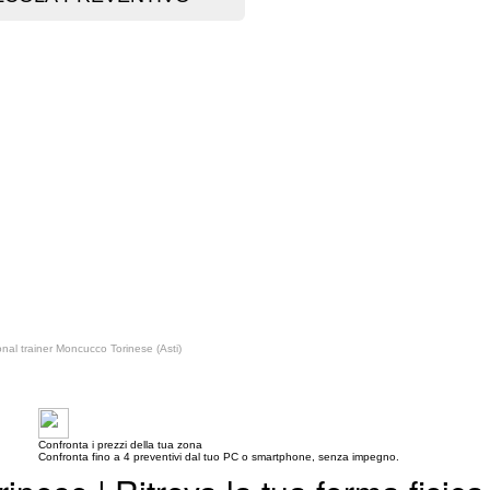
nal trainer Moncucco Torinese (Asti)
Confronta i prezzi della tua zona
Confronta fino a 4 preventivi dal tuo PC o smartphone, senza impegno.