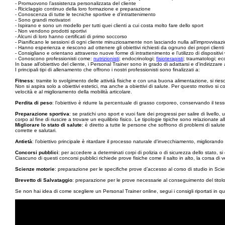
- Promuovono l’assistenza personalizzata del cliente
- Riciclaggio continuo della loro formazione e preparazione
- Conoscenza di tutte le tecniche sportive e d'intrattenimento
- Sono grandi motivatori
- Ispirano e sono un modello per tutti quei clienti a cui costa molto fare dello sport
- Non vendono prodotti sportivi
- Alcuni di loro hanno certificati di primo soccorso
- Pianificano le sessioni di ogni cliente minuziosamente non lasciando nulla all’improvvisaz
- Hanno esperienza e riescono ad ottenere gli obiettivi richiesti da ognuno dei propri clienti
- Consigliano e orientano attraverso nuove forme di intrattenimento e l’utilizzo di dispositivi 
- Conoscono professionisti come:
nutrizionisti
; endocrinologi;
fisioterapisti
; traumatologi; ec
In base all’obiettivo del cliente, i Personal Trainer sono in grado di adattarsi e d'indirizzare a
I principali tipi di allenamento che offrono i nostri professionisti sono finalizzati a:
Fitness
: tramite lo svolgimento delle attività fisiche e con una buona alimentazione, si ri
Non si aspira solo a obiettivi estetici, ma anche a obiettivi di salute. Per questo motivo si 
velocità e al miglioramento della mobilità articolare.
Perdita di peso
: l’obiettivo è ridurre la percentuale di grasso corporeo, conservando il tes
Preparazione sportiva
: se pratichi uno sport e vuoi fare dei progressi per salire di livello, 
corpo al fine di riuscire a trovare un equilibrio fisico. Le tipologie tipiche sono relazionate all
Migliorare lo stato di salute
: è diretto a tutte le persone che soffrono di problemi di salut
corrette e salutari.
Antietà
: l’obiettivo principale è ritardare il processo naturale d'invecchiamento, migliorando l
Concorsi pubblici
: per accedere a determinati corpi di polizia o di sicurezza dello stato, si
Ciascuno di questi concorsi pubblici richiede prove fisiche come il salto in alto, la corsa di v
Scienze motorie
: preparazione per le specifiche prove d’accesso al corso di studio in Sci
Brevetto di Salvataggio
: preparazione per le prove necessarie al conseguimento del titolo 
Se non hai idea di come scegliere un Personal Trainer online, segui i consigli riportati in qu