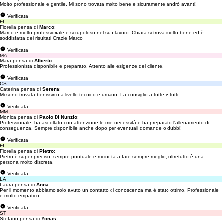
Molto professionale e gentile. Mi sono trovata molto bene e sicuramente andrò avanti!
Verificata
FI
Fiorella pensa di
Marco
:
Marco e molto professionale e scrupoloso nel suo lavoro ,Chiara si trova molto bene ed è
soddisfatta dei risultati Grazie Marco
Verificata
MA
Mara pensa di
Alberto
:
Professionista disponibile e preparato. Attento alle esigenze del cliente.
Verificata
CS
Caterina pensa di
Serena
:
Mi sono trovata benissimo a livello tecnico e umano. La consiglio a tutte e tutti
Verificata
MM
Monica pensa di
Paolo Di Nunzio
:
Professionale, ha ascoltato con attenzione le mie necessità e ha preparato l'allenamento di
conseguenza. Sempre disponibile anche dopo per eventuali domande o dubbi!
Verificata
FI
Fiorella pensa di
Pietro
:
Pietro è super preciso, sempre puntuale e mi incita a fare sempre meglio, oltretutto è una
persona molto discreta.
Verificata
LA
Laura pensa di
Anna
:
Per il momento abbiamo solo avuto un contatto di conoscenza ma è stato ottimo. Professionale
e molto empatico.
Verificata
ST
Stefano pensa di
Yonas
: