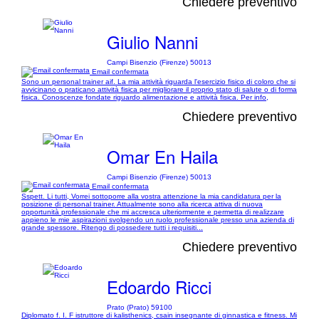
Chiedere preventivo
Giulio Nanni
Campi Bisenzio (Firenze) 50013
Email confermata
Sono un personal trainer aif. La mia attività riguarda l'esercizio fisico di coloro che si
avvicinano o praticano attività fisica per migliorare il proprio stato di salute o di forma
fisica. Conoscenze fondate riguardo alimentazione e attività fisica. Per info,
Chiedere preventivo
Omar En Haila
Campi Bisenzio (Firenze) 50013
Email confermata
Sspett. Li tutti, Vorrei sottoporre alla vostra attenzione la mia candidatura per la
posizione di personal trainer. Attualmente sono alla ricerca attiva di nuova
opportunità professionale che mi accresca ulteriormente e permetta di realizzare
appieno le mie aspirazioni svolgendo un ruolo professionale presso una azienda di
grande spessore. Ritengo di possedere tutti i requisiti...
Chiedere preventivo
Edoardo Ricci
Prato (Prato) 59100
Diplomato f. I. F istruttore di kalisthenics, csain insegnante di ginnastica e fitness. Mi