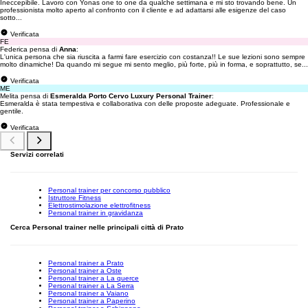
Ineccepibile. Lavoro con Yonas one to one da qualche settimana e mi sto trovando bene. Un
professionista molto aperto al confronto con il cliente e ad adattarsi alle esigenze del caso
sotto...
Verificata
FE
Federica pensa di
Anna
:
L'unica persona che sia riuscita a farmi fare esercizio con costanza!! Le sue lezioni sono sempre
molto dinamiche! Da quando mi segue mi sento meglio, più forte, più in forma, e soprattutto, se...
Verificata
ME
Melita pensa di
Esmeralda Porto Cervo Luxury Personal Trainer
:
Esmeralda è stata tempestiva e collaborativa con delle proposte adeguate. Professionale e
gentile.
Verificata
Servizi correlati
Personal trainer per concorso pubblico
Istruttore Fitness
Elettrostimolazione elettrofitness
Personal trainer in gravidanza
Cerca Personal trainer nelle principali città di Prato
Personal trainer a Prato
Personal trainer a Oste
Personal trainer a La querce
Personal trainer a La Serra
Personal trainer a Vaiano
Personal trainer a Paperino