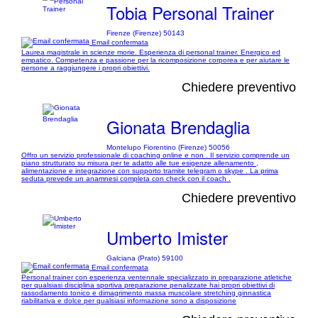
Tobia Personal Trainer
Firenze (Firenze) 50143
Email confermata
Laurea magistrale in scienze morie. Esperienza di personal trainer. Energico ed
empatico. Competenza e passione per la ricomposizione corporea e per aiutare le
persone a raggiungere i propri obiettivi.
Chiedere preventivo
Gionata Brendaglia
Montelupo Fiorentino (Firenze) 50056
Offro un servizio professionale di coaching online e non . Il servizio comprende un
piano strutturato su misura per te adatto alle tue esigenze allenamento ,
alimentazione e integrazione con supporto tramite telegram o skype . La prima
seduta prevede un anamnesi completa con check con il coach .
Chiedere preventivo
Umberto Imister
Galciana (Prato) 59100
Email confermata
Personal trainer con esperienza ventennale specializzato in preparazione atletiche
per qualsiasi disciplina sportiva preparazione penalizzate hai propri obiettivi di
rassodamento tonico e dimagrimento massa muscolare stretching ginnastica
riabilitativa e dolce per qualsiasi informazione sono a disposizione