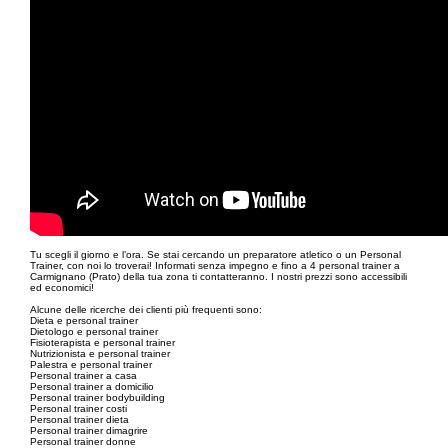
Tu scegli il giorno e l’ora. Se stai cercando un preparatore atletico o un Personal
Trainer, con noi lo troverai! Informati senza impegno e fino a 4 personal trainer a
Carmignano (Prato) della tua zona ti contatteranno. I nostri prezzi sono accessibili
ed economici!
Alcune delle ricerche dei clienti più frequenti sono:
Dieta e personal trainer
Dietologo e personal trainer
Fisioterapista e personal trainer
Nutrizionista e personal trainer
Palestra e personal trainer
Personal trainer a casa
Personal trainer a domicilio
Personal trainer bodybuilding
Personal trainer costi
Personal trainer dieta
Personal trainer dimagrire
Personal trainer donne