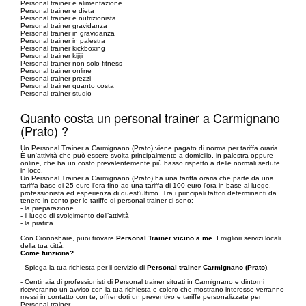
Personal trainer e alimentazione
Personal trainer e dieta
Personal trainer e nutrizionista
Personal trainer gravidanza
Personal trainer in gravidanza
Personal trainer in palestra
Personal trainer kickboxing
Personal trainer kijiji
Personal trainer non solo fitness
Personal trainer online
Personal trainer prezzi
Personal trainer quanto costa
Personal trainer studio
Quanto costa un personal trainer a Carmignano
(Prato) ?
Un Personal Trainer a Carmignano (Prato) viene pagato di norma per tariffa oraria.
È un'attività che può essere svolta principalmente a domicilio, in palestra oppure
online, che ha un costo prevalentemente più basso rispetto a delle normali sedute
in loco.
Un Personal Trainer a Carmignano (Prato) ha una tariffa oraria che parte da una
tariffa base di 25 euro l'ora fino ad una tariffa di 100 euro l'ora in base al luogo,
professionista ed esperienza di quest'ultimo. Tra i principali fattori determinanti da
tenere in conto per le tariffe di personal trainer ci sono:
- la preparazione
- il luogo di svolgimento dell’attività
- la pratica.
Con Cronoshare, puoi trovare
Personal Trainer vicino a me
. I migliori servizi locali
della tua città.
Come funziona?
- Spiega la tua richiesta per il servizio di
Personal trainer Carmignano (Prato)
.
- Centinaia di professionisti di Personal trainer situati in Carmignano e dintorni
riceveranno un avviso con la tua richiesta e coloro che mostrano interesse verranno
messi in contatto con te, offrendoti un preventivo e tariffe personalizzate per
Personal trainer.