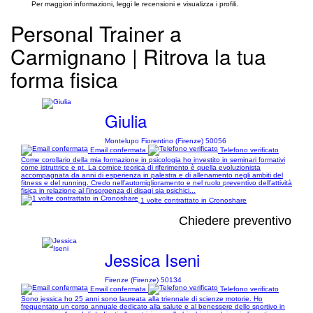
Per maggiori informazioni, leggi le recensioni e visualizza i profili.
Personal Trainer a
Carmignano | Ritrova la tua
forma fisica
Giulia
Montelupo Fiorentino (Firenze) 50056
Email confermata
Telefono verificato
Come corollario della mia formazione in psicologia ho investito in seminari formativi
come istruttrice e pt. La cornice teorica di riferimento è quella evoluzionista
accompagnata da anni di esperienza in palestra e di allenamento negli ambiti del
fitness e del running. Credo nell'automiglioramento e nel ruolo preventivo dell'attività
fisica in relazione al l'insorgenza di disagi sia psichici...
1 volte contrattato in Cronoshare
Chiedere preventivo
Jessica Iseni
Firenze (Firenze) 50134
Email confermata
Telefono verificato
Sono jessica ho 25 anni sono laureata alla triennale di scienze motorie. Ho
frequentato un corso annuale dedicato alla salute e al benessere dello sportivo in