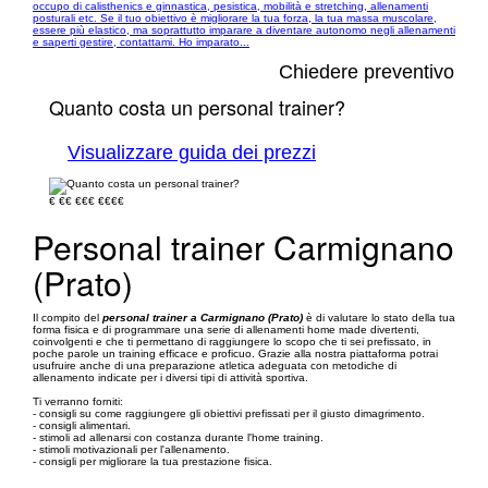
occupo di calisthenics e ginnastica, pesistica, mobilità e stretching, allenamenti
posturali etc. Se il tuo obiettivo è migliorare la tua forza, la tua massa muscolare,
essere più elastico, ma soprattutto imparare a diventare autonomo negli allenamenti
e saperti gestire, contattami. Ho imparato...
Chiedere preventivo
Quanto costa un personal trainer?
Visualizzare guida dei prezzi
€
€€
€€€
€€€€
Personal trainer Carmignano
(Prato)
Il compito del
personal trainer a Carmignano (Prato)
è di valutare lo stato della tua
forma fisica e di programmare una serie di allenamenti home made divertenti,
coinvolgenti e che ti permettano di raggiungere lo scopo che ti sei prefissato, in
poche parole un training efficace e proficuo. Grazie alla nostra piattaforma potrai
usufruire anche di una preparazione atletica adeguata con metodiche di
allenamento indicate per i diversi tipi di attività sportiva.
Ti verranno forniti:
- consigli su come raggiungere gli obiettivi prefissati per il giusto dimagrimento.
- consigli alimentari.
- stimoli ad allenarsi con costanza durante l'home training.
- stimoli motivazionali per l'allenamento.
- consigli per migliorare la tua prestazione fisica.