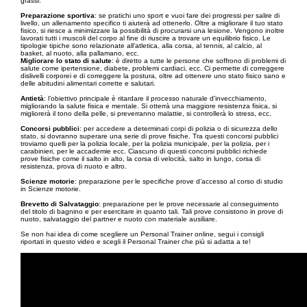
grassi.
Preparazione sportiva
: se pratichi uno sport e vuoi fare dei progressi per salire di
livello, un allenamento specifico ti aiuterà ad ottenerlo. Oltre a migliorare il tuo stato
fisico, si riesce a minimizzare la possibilità di procurarsi una lesione. Vengono inoltre
lavorati tutti i muscoli del corpo al fine di riuscire a trovare un equilibrio fisico. Le
tipologie tipiche sono relazionate all’atletica, alla corsa, al tennis, al calcio, al
basket, al nuoto, alla pallamano, ecc.
Migliorare lo stato di salute
: è diretto a tutte le persone che soffrono di problemi di
salute come ipertensione, diabete, problemi cardiaci, ecc. Ci permette di correggere
dislivelli corporei e di correggere la postura, oltre ad ottenere uno stato fisico sano e
delle abitudini alimentari corrette e salutari.
Antietà
: l’obiettivo principale è ritardare il processo naturale d'invecchiamento,
migliorando la salute fisica e mentale. Si otterrà una maggiore resistenza fisica, si
migliorerà il tono della pelle, si preverranno malattie, si controllerà lo stress, ecc.
Concorsi pubblici
: per accedere a determinati corpi di polizia o di sicurezza dello
stato, si dovranno superare una serie di prove fisiche. Tra questi concorsi pubblici
troviamo quelli per la polizia locale, per la polizia municipale, per la polizia, per i
carabinieri, per le accademie ecc. Ciascuno di questi concorsi pubblici richiede
prove fisiche come il salto in alto, la corsa di velocità, salto in lungo, corsa di
resistenza, prova di nuoto e altro.
Scienze motorie
: preparazione per le specifiche prove d’accesso al corso di studio
in Scienze motorie.
Brevetto di Salvataggio
: preparazione per le prove necessarie al conseguimento
del titolo di bagnino e per esercitare in quanto tali. Tali prove consistono in prove di
nuoto, salvataggio del partner e nuoto con materiale ausiliare.
Se non hai idea di come scegliere un Personal Trainer online, segui i consigli
riportati in questo video e scegli il Personal Trainer che più si adatta a te!