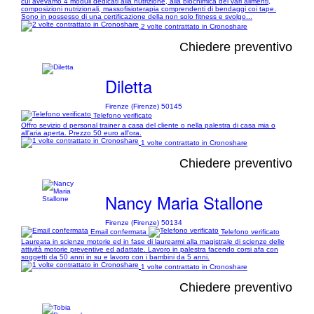
cui avevamo 4 moduli dedicati alla nutrizione, alla biochimica dei vari alimenti,
composizioni nutrizionali, massofisioterapia comprendenti di bendaggi coi tape.
Sono in possesso di una certificazione della non solo fitness e svolgo...
2 volte contrattato in Cronoshare
Chiedere preventivo
Diletta
Firenze (Firenze) 50145
Telefono verificato
Offro sevizio d personal trainer a casa del cliente o nella palestra di casa mia o
all'aria aperta. Prezzo 50 euro all'ora.
1 volte contrattato in Cronoshare
Chiedere preventivo
Nancy Maria Stallone
Firenze (Firenze) 50134
Email confermata
Telefono verificato
Laureata in scienze motorie ed in fase di laurearmi alla magistrale di scienze delle
attività motorie preventive ed adattate. Lavoro in palestra facendo corsi afa con
soggetti da 50 anni in su e lavoro con i bambini da 5 anni.
1 volte contrattato in Cronoshare
Chiedere preventivo