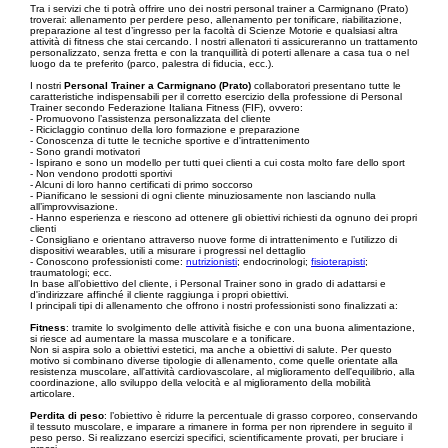
Tra i servizi che ti potrà offrire uno dei nostri personal trainer a Carmignano (Prato)
troverai: allenamento per perdere peso, allenamento per tonificare, riabilitazione,
preparazione al test d’ingresso per la facoltà di Scienze Motorie e qualsiasi altra
attività di fitness che stai cercando. I nostri allenatori ti assicureranno un trattamento
personalizzato, senza fretta e con la tranquillità di poterti allenare a casa tua o nel
luogo da te preferito (parco, palestra di fiducia, ecc.).
I nostri
Personal Trainer a Carmignano (Prato)
collaboratori presentano tutte le
caratteristiche indispensabili per il corretto esercizio della professione di Personal
Trainer secondo Federazione Italiana Fitness (FIF), ovvero:
- Promuovono l’assistenza personalizzata del cliente
- Riciclaggio continuo della loro formazione e preparazione
- Conoscenza di tutte le tecniche sportive e d'intrattenimento
- Sono grandi motivatori
- Ispirano e sono un modello per tutti quei clienti a cui costa molto fare dello sport
- Non vendono prodotti sportivi
- Alcuni di loro hanno certificati di primo soccorso
- Pianificano le sessioni di ogni cliente minuziosamente non lasciando nulla
all’improvvisazione.
- Hanno esperienza e riescono ad ottenere gli obiettivi richiesti da ognuno dei propri
clienti
- Consigliano e orientano attraverso nuove forme di intrattenimento e l’utilizzo di
dispositivi wearables, utili a misurare i progressi nel dettaglio
- Conoscono professionisti come:
nutrizionisti
; endocrinologi;
fisioterapisti
;
traumatologi; ecc.
In base all’obiettivo del cliente, i Personal Trainer sono in grado di adattarsi e
d'indirizzare affinché il cliente raggiunga i propri obiettivi.
I principali tipi di allenamento che offrono i nostri professionisti sono finalizzati a:
Fitness
: tramite lo svolgimento delle attività fisiche e con una buona alimentazione,
si riesce ad aumentare la massa muscolare e a tonificare.
Non si aspira solo a obiettivi estetici, ma anche a obiettivi di salute. Per questo
motivo si combinano diverse tipologie di allenamento, come quelle orientate alla
resistenza muscolare, all'attività cardiovascolare, al miglioramento dell'equilibrio, alla
coordinazione, allo sviluppo della velocità e al miglioramento della mobilità
articolare.
Perdita di peso
: l’obiettivo è ridurre la percentuale di grasso corporeo, conservando
il tessuto muscolare, e imparare a rimanere in forma per non riprendere in seguito il
peso perso. Si realizzano esercizi specifici, scientificamente provati, per bruciare i