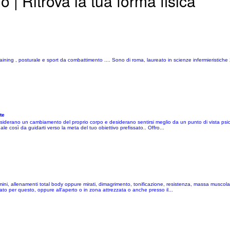
| Ritrova la tua forma fisica
raining , posturale e sport da combattimento .... Sono di roma, laureato in scienze infermieristiche 
te
desiderano un cambiamento del proprio corpo e desiderano sentirsi meglio da un punto di vista psic
e così da guidarti verso la meta del tuo obiettivo prefissato.. Offro...
ini, allenamenti total body oppure mirati, dimagrimento, tonificazione, resistenza, massa muscolar
zzato per questo, oppure all'aperto o in zona attrezzata o anche presso il...