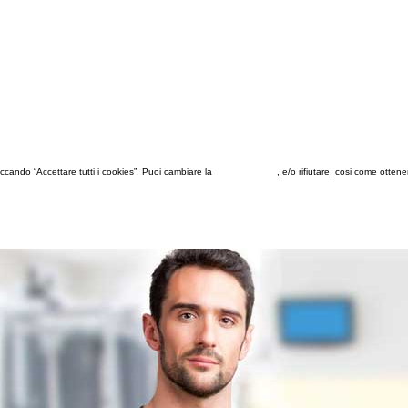
 cliccando “Accettare tutti i cookies”. Puoi cambiare la
configurazione
, e/o rifiutare, cosi come otten