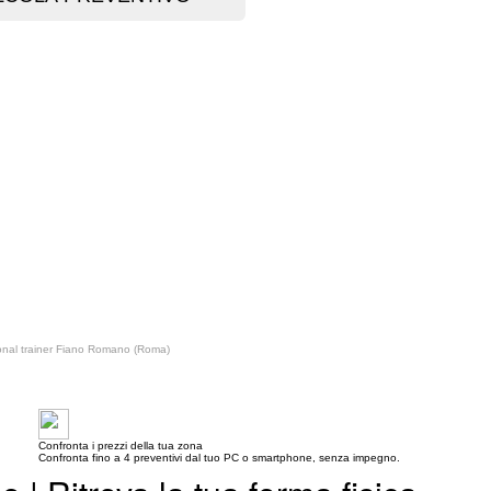
nal trainer Fiano Romano (Roma)
Confronta i prezzi della tua zona
Confronta fino a 4 preventivi dal tuo PC o smartphone, senza impegno.