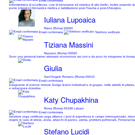
Email confermata
Infermieristica di eccellenza, cure di benessere ed estetica di alto livello; Inoltre essendo d
punte (classico) Ginnastica medica e riabilitazione post-Trauma e post-Chirurgica
Iuliana Lupoaica
Riano (Roma) 00060
Email confermata
Telefono verificato
Tiziana Massini
Nazzano (Roma) 00060
Sono una personal trainer attestato riconosciuto asi coni e da poco ho intrapreso la formazi
Giulia
Sant'Angelo Romano (Roma) 00010
Email confermata
Insegnante di scienze motorie Svolgo lezioni individuali e di gruppo, nelle attività di pilates,
e subacquea ricreativa
Katy Chupakhina
Roma (Roma) 00188 Labaro
Email confermata
Istruttore yoga certificato yoga alliance ( anni di esperienza in campo internazionale). Istruttor
respiro in caso di stress, anzia, attacchi di panico, astma, problemi polmonari). Personal tra
Stefano Lucidi