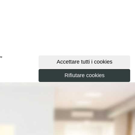
ere
maggiori