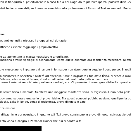
 la tranquillità di poterti allenare a casa tua o nel luogo da te preferito (parco, palestra di fiducia
ristiche indispensabili per il corretto esercizio della professione di Personal Trainer secondo Feder
ione.
wearebles, utili a misurare i progressi nel dettaglio
.
ffinchè il cliente raggiunga i propri obiettivi.
esce ad aumentare la massa muscolare e a tonificare.
combinano diverse tipologie di allenamento, come quelle orientate alla resistenza muscolare, all'attiv
uto muscolare, e imparare a rimanere in forma per non riprendere in seguito il peso perso. Si realizz
 un allenamento specifico ti aiuterà ad ottenerlo. Oltre a migliorare il tuo stato físico, si riesce a min
’atletica, alla corsa, al tennis, al calcio, al basket, al nuoto, alla palla a mano, ecc.
e come ipertensione, diabete, problema cardiaci, ecc. Ci permette di correggere dislivelli corporei e
a salute fisica e mentale. Si otterrà una maggiore resistenza fisica, si migliorerà il tono della pelle,
 dovranno superare una serie di prove fisiche. Tra questi concorsi pubblici troviamo quelli per la poli
elocità, salto in lungo, corsa di resistenza, prova di nuoto e altro.
enze motorie.
di bagnini e per esercitare in quanto tali. Tali prove consistono in prove di nuoto, salvataggio del
esto video e sceglio il Personal Trainer che più si adatta a te!