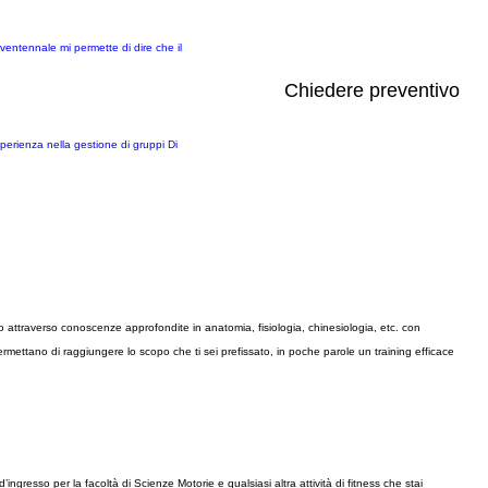
ventennale mi permette di dire che il
Chiedere preventivo
sperienza nella gestione di gruppi Di
o attraverso conoscenze approfondite in anatomia, fisiologia, chinesiologia, etc. con
ermettano di raggiungere lo scopo che ti sei prefissato, in poche parole un training efficace
ingresso per la facoltà di Scienze Motorie e qualsiasi altra attività di fitness che stai