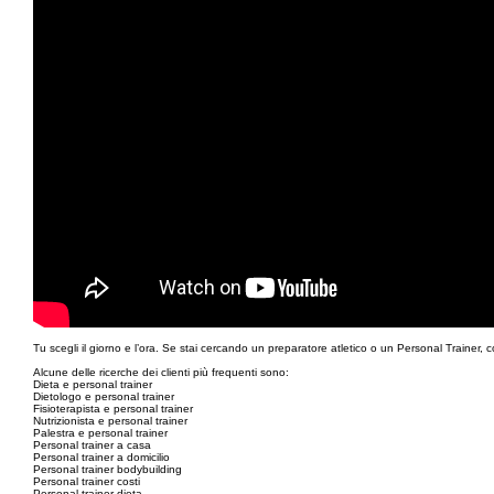
Tu scegli il giorno e l’ora. Se stai cercando un preparatore atletico o un Personal Trainer,
Alcune delle ricerche dei clienti più frequenti sono:
Dieta e personal trainer
Dietologo e personal trainer
Fisioterapista e personal trainer
Nutrizionista e personal trainer
Palestra e personal trainer
Personal trainer a casa
Personal trainer a domicilio
Personal trainer bodybuilding
Personal trainer costi
Personal trainer dieta