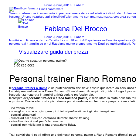
Roma (Roma) 00188 Labaro
Email confermata
Sono un allenatore iusm esperto in preparazione estetica ed atletica individuale. Ho lavora
l'essere. Umano reagisce agli stimoli dell'allenamento con una matematica corporea perfett
Fabiana Del Brocco
Roma (Roma) 00188 Labaro
Istruttrice di fitness e danze Caraibiche con 10 anni di Esperienza nell'ambito sportivo e Qu
persone dai 4 anni in su e nel Raggiungimento e superamento Degli obiettivi prefissati. Pe
Visualizzare guida dei prezzi
€
€€
€€€
€€€€
Personal trainer Fiano Roman
Il
personal trainer a Roma
è un professionista che deve essere qualificato da corsi universit
I nostri personal trainer a Fiano Romano (Roma) hanno il compito di guidarti lungo il perco
l'esperienza maturata in anni di attività seria e professionale.
Il compito del
personal trainer a Fiano Romano (Roma)
è di valutare lo stato della tua f
e proficuo. Grazie alla nostra piattaforma potrai usufruire anche di una preparazione atletic
Ti verranno forniti:
- consigli su come raggiungere gli obiettivi prefissati per il giusto dimagrimento.
- consigli alimentari.
- stimoli ad allenarsi con costanza durante l'home training.
- stimoli motivazionali per l'allenamento.
- consigli per migliorare la tua prestazione fisica.
Tra i servizi che ti potrà offrire uno dei nostri personal trainer a Fiano Romano (Roma) trover