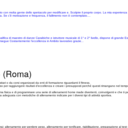
to con molta gente dello spettacolo per modificare e. Scolpire il proprio corpo. La mia esperienza 
a. Se c'è motivazione e frequenza, il fallimento non è contemplato....
alifica di maestro di danze Caraibiche e istruttore musicale di 1° e 2° livello, dispone di grande E
rsegue Costantemente l'eccellenza in Ambito lavorativo grazie...
o (Roma)
ari o da corsi organizzati da enti di formazione riguardanti il fitness.
rso per raggiungere risultati d'eccellenza e creare i presupposti perché questi rimangano nel temp
orma fisica e di programmare una serie di allenamenti home made divertenti, coinvolgenti e che ti p
a adeguata con metodiche di allenamento indicate per i diversi tipi di attività sportiva.
ai: allenamento per perdere peso, allenamento per tonificare, riabilitazione, preparazione al test d’