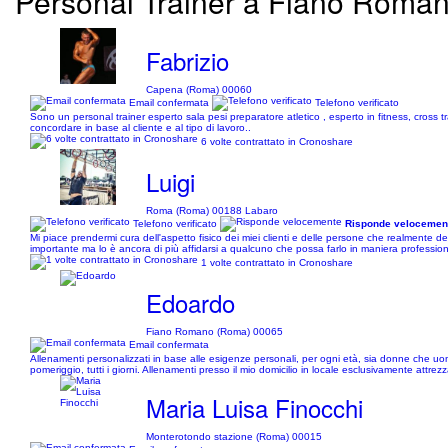
Personal Trainer a Fiano Romano 
Fabrizio
Capena (Roma) 00060
Email confermata
Telefono verificato
Sono un personal trainer esperto sala pesi preparatore atletico , esperto in fitness, cross t
concordare in base al cliente e al tipo di lavoro..
6 volte contrattato in Cronoshare
Luigi
Roma (Roma) 00188 Labaro
Telefono verificato
Risponde velocemen
Mi piace prendermi cura dell'aspetto fisico dei miei clienti e delle persone che realmente 
importante ma lo è ancora di più affidarsi a qualcuno che possa farlo in maniera professional
1 volte contrattato in Cronoshare
Edoardo
Fiano Romano (Roma) 00065
Email confermata
Allenamenti personalizzati in base alle esigenze personali, per ogni età, sia donne che uom
pomeriggio, tutti i giorni. Allenamenti presso il mio domicilio in locale esclusivamente attre
Maria Luisa Finocchi
Monterotondo stazione (Roma) 00015