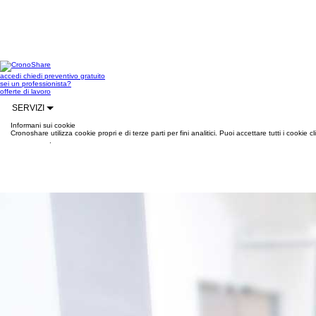
accedi
chiedi preventivo gratuito
sei un professionista?
offerte di lavoro
SERVIZI
Informani sui cookie
Cronoshare utilizza cookie propri e di terze parti per fini analitici. Puoi accettare tutti i cookie
informazioni
.