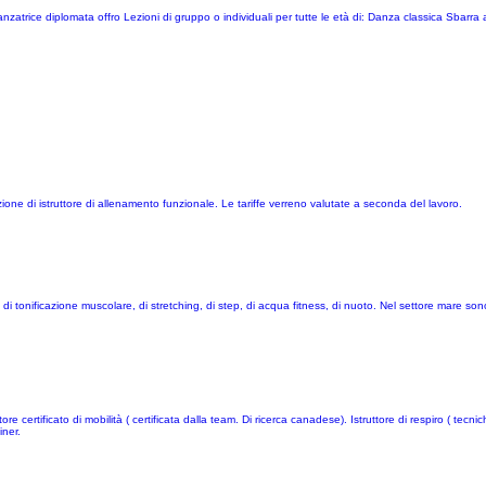
anzatrice diplomata offro Lezioni di gruppo o individuali per tutte le età di: Danza classica Sbarra a
one di istruttore di allenamento funzionale. Le tariffe verreno valutate a seconda del lavoro.
 di tonificazione muscolare, di stretching, di step, di acqua fitness, di nuoto. Nel settore mare sono 
e certificato di mobilità ( certificata dalla team. Di ricerca canadese). Istruttore di respiro ( tecnich
iner.