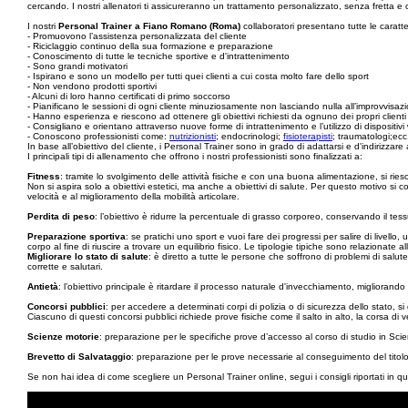
cercando. I nostri allenatori ti assicureranno un trattamento personalizzato, senza fretta e con
I nostri
Personal Trainer a Fiano Romano (Roma)
collaboratori presentano tutte le caratte
- Promuovono l’assistenza personalizzata del cliente
- Riciclaggio continuo della sua formazione e preparazione
- Conoscimento di tutte le tecniche sportive e d'intrattenimento
- Sono grandi motivatori
- Ispirano e sono un modello per tutti quei clienti a cui costa molto fare dello sport
- Non vendono prodotti sportivi
- Alcuni di loro hanno certificati di primo soccorso
- Pianificano le sessioni di ogni cliente minuziosamente non lasciando nulla all’improvvisaz
- Hanno esperienza e riescono ad ottenere gli obiettivi richiesti da ognuno dei propri clienti
- Consigliano e orientano attraverso nuove forme di intrattenimento e l’utilizzo di dispositivi 
- Conoscono professionisti come:
nutrizionisti
; endocrinologi;
fisioterapisti
; traumatologi;ecc
In base all’obiettivo del cliente, i Personal Trainer sono in grado di adattarsi e d'indirizzare a
I principali tipi di allenamento che offrono i nostri professionisti sono finalizzati a:
Fitness
: tramite lo svolgimento delle attività fisiche e con una buona alimentazione, si ri
Non si aspira solo a obiettivi estetici, ma anche a obiettivi di salute. Per questo motivo si 
velocità e al miglioramento della mobilità articolare.
Perdita di peso
: l’obiettivo è ridurre la percentuale di grasso corporeo, conservando il tess
Preparazione sportiva
: se pratichi uno sport e vuoi fare dei progressi per salire di livello,
corpo al fine di riuscire a trovare un equilibrio fisico. Le tipologie tipiche sono relazionate all
Migliorare lo stato di salute
: è diretto a tutte le persone che soffrono di problemi di salut
corrette e salutari.
Antietà
: l’obiettivo principale è ritardare il processo naturale d'invecchiamento, migliorando l
Concorsi pubblici
: per accedere a determinati corpi di polizia o di sicurezza dello stato, si
Ciascuno di questi concorsi pubblici richiede prove fisiche come il salto in alto, la corsa di v
Scienze motorie
: preparazione per le specifiche prove d’accesso al corso di studio in Sci
Brevetto di Salvataggio
: preparazione per le prove necessarie al conseguimento del titolo 
Se non hai idea di come scegliere un Personal Trainer online, segui i consigli riportati in qu