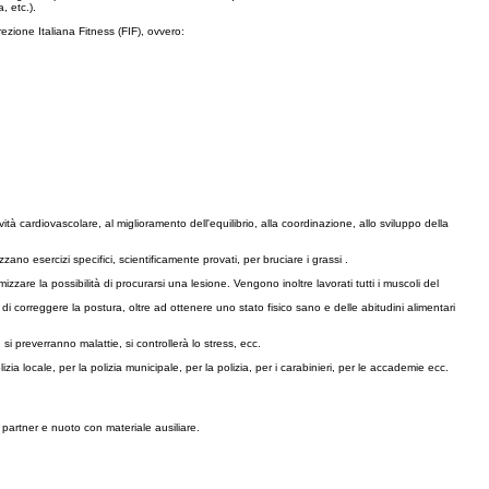
, etc.).
ezione Italiana Fitness (FIF), ovvero:
ità cardiovascolare, al miglioramento dell'equilibrio, alla coordinazione, allo sviluppo della
ano esercizi specifici, scientificamente provati, per bruciare i grassi .
imizzare la possibilità di procurarsi una lesione. Vengono inoltre lavorati tutti i muscoli del
 di correggere la postura, oltre ad ottenere uno stato fisico sano e delle abitudini alimentari
 si preverranno malattie, si controllerà lo stress, ecc.
zia locale, per la polizia municipale, per la polizia, per i carabinieri, per le accademie ecc.
 partner e nuoto con materiale ausiliare.