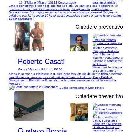
10 (2)
Milano (Milano) 20132 Crescenzago
anamnesi iniziale.
Lavoro con uomini e donne di ogni fascia d'età. Obiettivi che puoi ottenere in un
percorso con me: aumento massa muscolare, dimagrimento, tonificazione,...
Nicolò afferma:
"La miglior personal trainer che mi abbia mai seguito! Da quando
collaboro con lei ho preso 10 kg di massa muscolare e sono in piene forze e salute
Super consigliata"
Chiedere preventivo
Email confermata
1/5
Telefono verificato
Ciao, sono Roberto
Casati Personal
Roberto Casati
Trainer, Preparatore di
Ciclismo e consulente
in Scienze
Naturopatiche, da più
Monza (Monza e Brianza) 20900
di 15 anni aiuto e
alleno le persone a migliorare la qualita' della loro vita sia dal punto fisico e mentale
con allenamenti mirati e personalizzati nel settore del Fitness, Body Building,
Dimagrimento, Riequilibrio Posturale, ho lavorato presso vari centri fitness siti in
Monza e...
1 volte contrattato in Cronoshare
Chiedere preventivo
Email confermata
1/4
Telefono verificato
Salve, buongiorno!
Come sta? Mi chiamo
Gustavo Boccia
Gustavo Boccia, ho
quarantadue anni e io