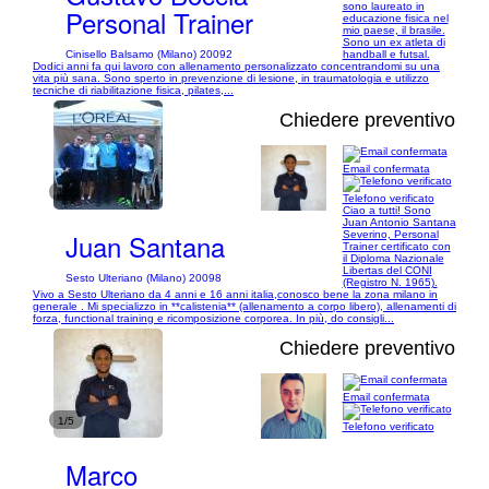
sono laureato in
Personal Trainer
educazione fisica nel
mio paese, il brasile.
Sono un ex atleta di
Cinisello Balsamo (Milano) 20092
handball e futsal.
Dodici anni fa qui lavoro con allenamento personalizzato concentrandomi su una
vita più sana. Sono sperto in prevenzione di lesione, in traumatologia e utilizzo
tecniche di riabilitazione fisica, pilates,...
Chiedere preventivo
Email confermata
1/2
Telefono verificato
Ciao a tutti! Sono
Juan Antonio Santana
Juan Santana
Severino, Personal
Trainer certificato con
il Diploma Nazionale
Libertas del CONI
Sesto Ulteriano (Milano) 20098
(Registro N. 1965).
Vivo a Sesto Ulteriano da 4 anni e 16 anni italia,conosco bene la zona milano in
generale . Mi specializzo in **calistenia** (allenamento a corpo libero), allenamenti di
forza, functional training e ricomposizione corporea. In più, do consigli...
Chiedere preventivo
Email confermata
1/5
Telefono verificato
Marco