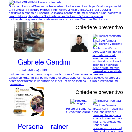
Email confermata
Sono un Personal Trainer professionista che ha esercitato la professione per molti
anni presso il Villaggio Fitness Virgin Active a Milano Bicocca e ora opera in
esclusiva a Monza e Provincia. A Monza collaboro da molti anni con una palestra in
centro Monza, la palestra “La Baita” in via Solferino 5 (vicino a piazza
Indipendenza) presso la quale esercito anche come Direttore Tecnico del...
Chiedere preventivo
Email confermata
1/4
Telefono verificato
Dott. Gabriele gandini,
laureato triennale
Gabriele Gandini
scienze motorie e
magistrale con lode in
scienze e tecniche
delle attività motorie
Settala (Milano) 20090
preventive e adattate
e diplomato come massoterapista mcb. La mia formazione, in continuo
aggiornamento, mi sta permettendo di collaborare con società sportive di serie a e
centri specializzati in riabilitazione e rieducazione motoria. La mia professione mi
permette...
Chiedere preventivo
Email confermata
Personal trainer certificata coni. Possibilità
1/2
di coaching online o live con lezioni di
personal training one
to one in uno studio a
milano. Approccio old-
Personal Trainer
School con
personalizzazione sul
cliente, dopo accurata