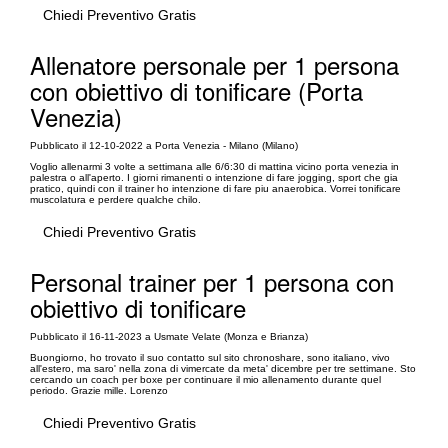
Chiedi Preventivo Gratis
Allenatore personale per 1 persona
con obiettivo di tonificare (Porta
Venezia)
Pubblicato il 12-10-2022 a Porta Venezia - Milano (Milano)
Voglio allenarmi 3 volte a settimana alle 6/6:30 di mattina vicino porta venezia in
palestra o all'aperto. I giorni rimanenti o intenzione di fare jogging, sport che gia
pratico, quindi con il trainer ho intenzione di fare piu anaerobica. Vorrei tonificare
muscolatura e perdere qualche chilo.
Chiedi Preventivo Gratis
Personal trainer per 1 persona con
obiettivo di tonificare
Pubblicato il 16-11-2023 a Usmate Velate (Monza e Brianza)
Buongiorno, ho trovato il suo contatto sul sito chronoshare, sono italiano, vivo
all'estero, ma saro' nella zona di vimercate da meta' dicembre per tre settimane. Sto
cercando un coach per boxe per continuare il mio allenamento durante quel
periodo. Grazie mille. Lorenzo
Chiedi Preventivo Gratis