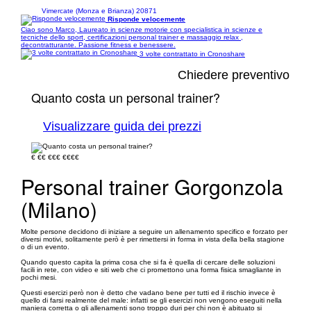
Vimercate (Monza e Brianza) 20871
Risponde velocemente
Ciao sono Marco, Laureato in scienze motorie con specialistica in scienze e
tecniche dello sport, certificazioni personal trainer e massaggio relax ,
decontratturante. Passione fitness e benessere.
3 volte contrattato in Cronoshare
Chiedere preventivo
Quanto costa un personal trainer?
Visualizzare guida dei prezzi
€
€€
€€€
€€€€
Personal trainer Gorgonzola
(Milano)
Molte persone decidono di iniziare a seguire un allenamento specifico e forzato per
diversi motivi, solitamente però è per rimettersi in forma in vista della bella stagione
o di un evento.
Quando questo capita la prima cosa che si fa è quella di cercare delle soluzioni
facili in rete, con video e siti web che ci promettono una forma fisica smagliante in
pochi mesi.
Questi esercizi però non è detto che vadano bene per tutti ed il rischio invece è
quello di farsi realmente del male: infatti se gli esercizi non vengono eseguiti nella
maniera corretta o gli allenamenti sono troppo duri per chi non è abituato si