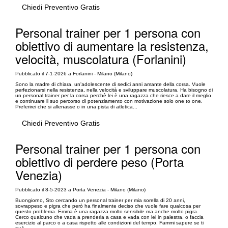
Chiedi Preventivo Gratis
Personal trainer per 1 persona con
obiettivo di aumentare la resistenza,
velocità, muscolatura (Forlanini)
Pubblicato il 7-1-2026 a Forlanini - Milano (Milano)
Sono la madre di chiara, un'adolescente di sedici anni amante della corsa. Vuole
perfezionarsi nella resistenza, nella velocità e sviluppare muscolatura. Ha bisogno di
un personal trainer per la corsa perchè lei è una ragazza che riesce a dare il meglio
e continuare il suo percorso di potenziamento con motivazione solo one to one.
Preferirei che si allenasse o in una pista di atletica...
Chiedi Preventivo Gratis
Personal trainer per 1 persona con
obiettivo di perdere peso (Porta
Venezia)
Pubblicato il 8-5-2023 a Porta Venezia - Milano (Milano)
Buongiorno, Sto cercando un personal trainer per mia sorella di 20 anni,
sovrappeso e pigra che però ha finalmente deciso che vuole fare qualcosa per
questo problema. Emma è una ragazza molto sensibile ma anche molto pigra.
Cerco qualcuno che vada a prenderla a casa e vada con lei in palestra, o faccia
esercizio al parco o a casa rispetto alle condizioni del tempo. Fammi sapere se ti