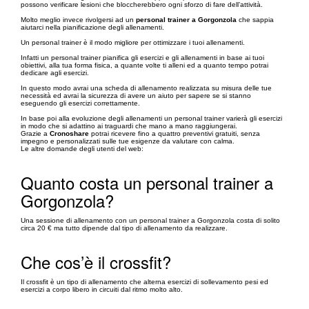
possono verificare lesioni che bloccherebbero ogni sforzo di fare dell’attività.
Molto meglio invece rivolgersi ad un
personal trainer a Gorgonzola
che sappia
aiutarci nella pianificazione degli allenamenti.
Un personal trainer è il modo migliore per ottimizzare i tuoi allenamenti.
Infatti un personal trainer pianifica gli esercizi e gli allenamenti in base ai tuoi
obiettivi, alla tua forma fisica, a quante volte ti alleni ed a quanto tempo potrai
dedicare agli esercizi.
In questo modo avrai una scheda di allenamento realizzata su misura delle tue
necessità ed avrai la sicurezza di avere un aiuto per sapere se si stanno
eseguendo gli esercizi correttamente.
In base poi alla evoluzione degli allenamenti un personal trainer varierà gli esercizi
in modo che si adattino ai traguardi che mano a mano raggiungerai.
Grazie a
Cronoshare
potrai ricevere fino a quattro preventivi gratuiti, senza
impegno e personalizzati sulle tue esigenze da valutare con calma.
Le altre domande degli utenti del web:
Quanto costa un personal trainer a
Gorgonzola?
Una sessione di allenamento con un personal trainer a Gorgonzola costa di solito
circa 20 € ma tutto dipende dal tipo di allenamento da realizzare.
Che cos’è il crossfit?
Il crossfit è un tipo di allenamento che alterna esercizi di sollevamento pesi ed
esercizi a corpo libero in circuiti dal ritmo molto alto.