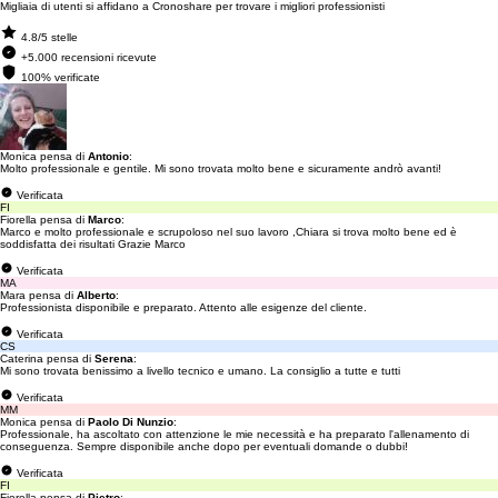
Migliaia di utenti si affidano a Cronoshare per trovare i migliori professionisti
4.8/5 stelle
+5.000 recensioni ricevute
100% verificate
Monica pensa di
Antonio
:
Molto professionale e gentile. Mi sono trovata molto bene e sicuramente andrò avanti!
Verificata
FI
Fiorella pensa di
Marco
:
Marco e molto professionale e scrupoloso nel suo lavoro ,Chiara si trova molto bene ed è
soddisfatta dei risultati Grazie Marco
Verificata
MA
Mara pensa di
Alberto
:
Professionista disponibile e preparato. Attento alle esigenze del cliente.
Verificata
CS
Caterina pensa di
Serena
:
Mi sono trovata benissimo a livello tecnico e umano. La consiglio a tutte e tutti
Verificata
MM
Monica pensa di
Paolo Di Nunzio
:
Professionale, ha ascoltato con attenzione le mie necessità e ha preparato l'allenamento di
conseguenza. Sempre disponibile anche dopo per eventuali domande o dubbi!
Verificata
FI
Fiorella pensa di
Pietro
: