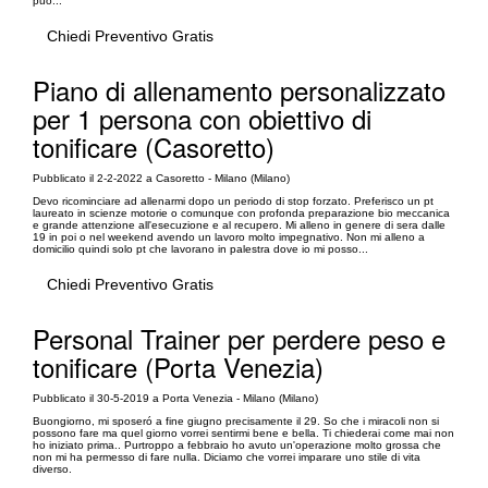
può...
Chiedi Preventivo Gratis
Piano di allenamento personalizzato
per 1 persona con obiettivo di
tonificare (Casoretto)
Pubblicato il 2-2-2022 a Casoretto - Milano (Milano)
Devo ricominciare ad allenarmi dopo un periodo di stop forzato. Preferisco un pt
laureato in scienze motorie o comunque con profonda preparazione bio meccanica
e grande attenzione all'esecuzione e al recupero. Mi alleno in genere di sera dalle
19 in poi o nel weekend avendo un lavoro molto impegnativo. Non mi alleno a
domicilio quindi solo pt che lavorano in palestra dove io mi posso...
Chiedi Preventivo Gratis
Personal Trainer per perdere peso e
tonificare (Porta Venezia)
Pubblicato il 30-5-2019 a Porta Venezia - Milano (Milano)
Buongiorno, mi sposeró a fine giugno precisamente il 29. So che i miracoli non si
possono fare ma quel giorno vorrei sentirmi bene e bella. Ti chiederai come mai non
ho iniziato prima.. Purtroppo a febbraio ho avuto un'operazione molto grossa che
non mi ha permesso di fare nulla. Diciamo che vorrei imparare uno stile di vita
diverso.