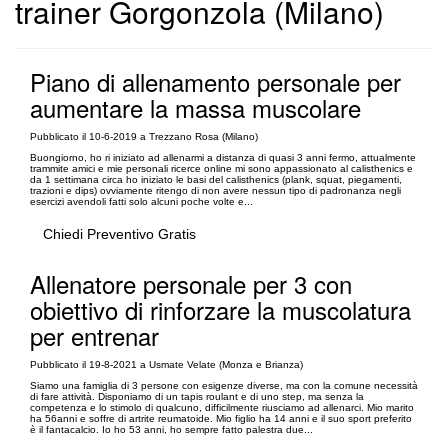
trainer Gorgonzola (Milano)
Piano di allenamento personale per
aumentare la massa muscolare
Pubblicato il 10-6-2019 a Trezzano Rosa (Milano)
Buongiorno, ho ri iniziato ad allenarmi a distanza di quasi 3 anni fermo, attualmente
trammite amici e mie personali ricerce online mi sono appassionato al calisthenics e
da 1 settimana circa ho iniziato le basi del calisthenics (plank, squat, piegamenti,
trazioni e dips) ovviamente ritengo di non avere nessun tipo di padronanza negli
esercizi avendoli fatti solo alcuni poche volte e...
Chiedi Preventivo Gratis
Allenatore personale per 3 con
obiettivo di rinforzare la muscolatura
per entrenar
Pubblicato il 19-8-2021 a Usmate Velate (Monza e Brianza)
Siamo una famiglia di 3 persone con esigenze diverse, ma con la comune necessità
di fare attività. Disponiamo di un tapis roulant e di uno step, ma senza la
competenza e lo stimolo di qualcuno, difficilmente riusciamo ad allenarci. Mio marito
ha 56anni e soffre di artrite reumatoide. Mio figlio ha 14 anni e il suo sport preferito
è il fantacalcio. Io ho 53 anni, ho sempre fatto palestra due...