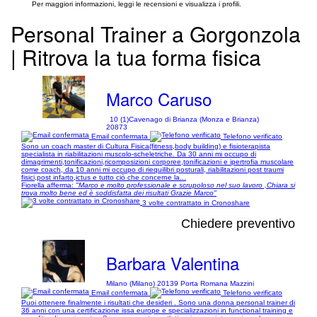
Per maggiori informazioni, leggi le recensioni e visualizza i profili.
Personal Trainer a Gorgonzola
| Ritrova la tua forma fisica
Marco Caruso
10 (1)
Cavenago di Brianza (Monza e Brianza)
20873
Email confermata
Telefono verificato
Sono un coach master di Cultura Fisica(fitness,body building) e fisioterapista
specialista in riabilitazioni muscolo-scheletriche. Da 30 anni mi occupo di
dimagrimenti,tonificazioni,ricomposizioni corporee,tonificazioni e ipertrofia muscolare
come coach, da 10 anni mi occupo di riequilibri posturali, riabilitazioni post traumi
fisici,post infarto,ictus e tutto ciò che concerne la...
Fiorella afferma:
"Marco e molto professionale e scrupoloso nel suo lavoro ,Chiara si
trova molto bene ed è soddisfatta dei risultati Grazie Marco"
3 volte contrattato in Cronoshare
Chiedere preventivo
Barbara Valentina
Milano (Milano) 20139 Porta Romana Mazzini
Email confermata
Telefono verificato
Puoi ottenere finalmente i risultati che desideri . Sono una donna personal trainer di
36 anni con una certificazione issa europe e specializzazioni in functional training e