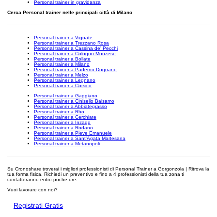
Personal trainer in gravidanza
Cerca Personal trainer nelle principali città di Milano
Personal trainer a Vignate
Personal trainer a Trezzano Rosa
Personal trainer a Cassina de' Pecchi
Personal trainer a Cologno Monzese
Personal trainer a Bollate
Personal trainer a Milano
Personal trainer a Paderno Dugnano
Personal trainer a Melzo
Personal trainer a Legnano
Personal trainer a Corsico
Personal trainer a Gaggiano
Personal trainer a Cinisello Balsamo
Personal trainer a Abbiategrasso
Personal trainer a Rho
Personal trainer a Cerchiate
Personal trainer a Inzago
Personal trainer a Rodano
Personal trainer a Pieve Emanuele
Personal trainer a Sant'Agata Martesana
Personal trainer a Metanopoli
Su Cronoshare troverai i migliori professionisti di Personal Trainer a Gorgonzola | Ritrova la
tua forma fisica. Richiedi un preventivo e fino a 4 professionisti della tua zona ti
contatteranno entro poche ore.
Vuoi lavorare con noi?
Registrati Gratis