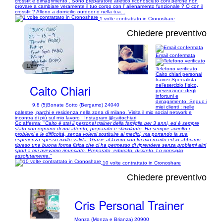
crossfit e dimagrimento . Sono preparatore atletico riconosciuto coni perche non
provare a cambiare veramente il tuo corpo con l' allenamento funzionale ? O con il
crossfit ? Alleno a domicilio outdoor o nella tua...
1 volte contrattato in Cronoshare
Chiedere preventivo
Email confermata
1/6
Telefono verificato
Caito chiari personal
trainer Specialista
Caito Chiari
nel’esercizio físico,
prevenzione degli
infortuni e
dimagrimento. Seguo i
9,8 (5)
Bonate Sotto (Bergamo) 24040
miei clienti : nelle
palestre, parchi e residenza nella zona di milano. Visita il mio social network e
incontra di più sul mio lavoro : Instagram @caitochiari
Gc afferma:
"Caito è stai il personal trainer della famiglia per 3 anni, ed è sempre
stato con ognuno di noi attento, preparato e stimolante. Ha sempre accolto i
problemi e le difficoltà, senza volersi sostituire ai medici, ma portando la sua
esperienza spesso molto valida. Grazie al lavoro con lui mio marito ed io abbiamo
ripreso una buona forma fisica che ci ha permesso di riprendere senza problemi altri
sport a cui avevamo rinunciato. Preparato, educato, discreto. Lo consiglio
assolutamente."
10 volte contrattato in Cronoshare
Chiedere preventivo
Cris Personal Trainer
Monza (Monza e Brianza) 20900