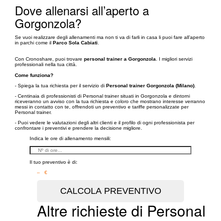
Dove allenarsi all’aperto a
Gorgonzola?
Se vuoi realizzare degli allenamenti ma non ti va di farli in casa li puoi fare all’aperto
in parchi come il
Parco Sola Cabiati
.
Con Cronoshare, puoi trovare
personal trainer a Gorgonzola
. I migliori servizi
professionali nella tua città.
Come funziona?
- Spiega la tua richiesta per il servizio di
Personal trainer Gorgonzola (Milano)
.
- Centinaia di professionisti di Personal trainer situati in Gorgonzola e dintorni
riceveranno un avviso con la tua richiesta e coloro che mostrano interesse verranno
messi in contatto con te, offrendoti un preventivo e tariffe personalizzate per
Personal trainer.
- Puoi vedere le valutazioni degli altri clienti e il profilo di ogni professionista per
confrontare i preventivi e prendere la decisione migliore.
Indica le ore di allenamento mensili:
Il tuo preventivo è di:
– €
Altre richieste di Personal