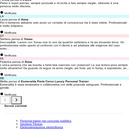
Pietro è super preciso, sempre puntuale e mi incita a fare sempre meglio, oltretutto è una
persona molto discreta.
Verificata
LA
Laura pensa di
Anna
:
Per il momento abbiamo solo avuto un contatto di conoscenza ma è stato ottimo. Professionale
e molto empatico.
Verificata
ST
Stefano pensa di
Yonas
:
Ineccepibile. Lavoro con Yonas one to one da qualche settimana e mi sto trovando bene. Un
professionista molto aperto al confronto con il cliente e ad adattarsi alle esigenze del caso
sotto...
Verificata
FE
Federica pensa di
Anna
:
L'unica persona che sia riuscita a farmi fare esercizio con costanza!! Le sue lezioni sono sempre
molto dinamiche! Da quando mi segue mi sento meglio, più forte, più in forma, e soprattutto, se...
Verificata
ME
Melita pensa di
Esmeralda Porto Cervo Luxury Personal Trainer
:
Esmeralda è stata tempestiva e collaborativa con delle proposte adeguate. Professionale e
gentile.
Verificata
Servizi correlati
Personal trainer per concorso pubblico
Istruttore Fitness
Elettrostimolazione elettrofitness