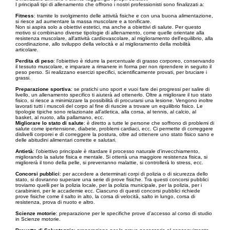
I principali tipi di allenamento che offrono i nostri professionisti sono finalizzati a:
Fitness
: tramite lo svolgimento delle attività fisiche e con una buona alimentazione,
si riesce ad aumentare la massa muscolare e a tonificare.
Non si aspira solo a obiettivi estetici, ma anche a obiettivi di salute. Per questo
motivo si combinano diverse tipologie di allenamento, come quelle orientate alla
resistenza muscolare, all'attività cardiovascolare, al miglioramento dell'equilibrio, alla
coordinazione, allo sviluppo della velocità e al miglioramento della mobilità
articolare.
Perdita di peso
: l’obiettivo è ridurre la percentuale di grasso corporeo, conservando
il tessuto muscolare, e imparare a rimanere in forma per non riprendere in seguito il
peso perso. Si realizzano esercizi specifici, scientificamente provati, per bruciare i
grassi.
Preparazione sportiva
: se pratichi uno sport e vuoi fare dei progressi per salire di
livello, un allenamento specifico ti aiuterà ad ottenerlo. Oltre a migliorare il tuo stato
fisico, si riesce a minimizzare la possibilità di procurarsi una lesione. Vengono inoltre
lavorati tutti i muscoli del corpo al fine di riuscire a trovare un equilibrio fisico. Le
tipologie tipiche sono relazionate all’atletica, alla corsa, al tennis, al calcio, al
basket, al nuoto, alla pallamano, ecc.
Migliorare lo stato di salute
: è diretto a tutte le persone che soffrono di problemi di
salute come ipertensione, diabete, problemi cardiaci, ecc. Ci permette di correggere
dislivelli corporei e di correggere la postura, oltre ad ottenere uno stato fisico sano e
delle abitudini alimentari corrette e salutari.
Antietà
: l’obiettivo principale è ritardare il processo naturale d'invecchiamento,
migliorando la salute fisica e mentale. Si otterrà una maggiore resistenza fisica, si
migliorerà il tono della pelle, si preverranno malattie, si controllerà lo stress, ecc.
Concorsi pubblici
: per accedere a determinati corpi di polizia o di sicurezza dello
stato, si dovranno superare una serie di prove fisiche. Tra questi concorsi pubblici
troviamo quelli per la polizia locale, per la polizia municipale, per la polizia, per i
carabinieri, per le accademie ecc. Ciascuno di questi concorsi pubblici richiede
prove fisiche come il salto in alto, la corsa di velocità, salto in lungo, corsa di
resistenza, prova di nuoto e altro.
Scienze motorie
: preparazione per le specifiche prove d’accesso al corso di studio
in Scienze motorie.