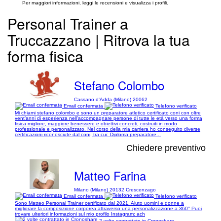
Per maggiori informazioni, leggi le recensioni e visualizza i profili.
Personal Trainer a
Truccazzano | Ritrova la tua
forma fisica
Stefano Colombo
Cassano d'Adda (Milano) 20062
Email confermata
Telefono verificato
Mi chiami stefano colombo e sono un preparatore atletico certificato coni con oltre
vent’anni di esperienza nell’accompagnare persone di tutte le età verso una forma
fisica migliore, maggiore benessere e obiettivi concreti, costruiti in modo
professionale e personalizzato. Nel corso della mia carriera ho conseguito diverse
certificazioni riconosciute dal coni, tra cui: Diploma preparatore...
Chiedere preventivo
Matteo Farina
Milano (Milano) 20132 Crescenzago
Email confermata
Telefono verificato
Sono Matteo Personal Trainer certificato dal 2021. Aiuto uomini e donne a
migliorare la composizione corporea attraverso una personalizzazione a 360° Puoi
trovare ulteriori informazioni sul mio profilo Instagram: ach
2 volte contrattato in Cronoshare