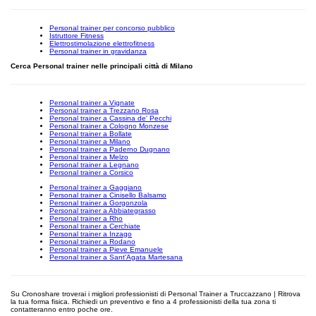
Personal trainer per concorso pubblico
Istruttore Fitness
Elettrostimolazione elettrofitness
Personal trainer in gravidanza
Cerca Personal trainer nelle principali città di Milano
Personal trainer a Vignate
Personal trainer a Trezzano Rosa
Personal trainer a Cassina de' Pecchi
Personal trainer a Cologno Monzese
Personal trainer a Bollate
Personal trainer a Milano
Personal trainer a Paderno Dugnano
Personal trainer a Melzo
Personal trainer a Legnano
Personal trainer a Corsico
Personal trainer a Gaggiano
Personal trainer a Cinisello Balsamo
Personal trainer a Gorgonzola
Personal trainer a Abbiategrasso
Personal trainer a Rho
Personal trainer a Cerchiate
Personal trainer a Inzago
Personal trainer a Rodano
Personal trainer a Pieve Emanuele
Personal trainer a Sant'Agata Martesana
Su Cronoshare troverai i migliori professionisti di Personal Trainer a Truccazzano | Ritrova
la tua forma fisica. Richiedi un preventivo e fino a 4 professionisti della tua zona ti
contatteranno entro poche ore.