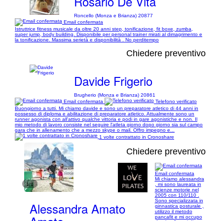
Rosario De Vita
Roncello (Monza e Brianza) 20877
Email confermata
Istruttrice fitness musicale da oltre 20 anni step, tonificazione, fit boxe, zumba,
super jump, body building. Disponibile per personal trainer mirati al dimagrimento e
la tonificazione. Massima serietà e disponibilità . No perditempo
Chiedere preventivo
Davide Frigerio
Brugherio (Monza e Brianza) 20861
Email confermata
Telefono verificato
Buongiorno a tutti. Mi chiamo davide e sono un preparatore atletico di 44 anni in
possesso di diploma e abilitazione di preparatore atletico. Attualmente sono un
runner agonista con all'attivo qualche vittoria e podi in gare agonistiche e non. Il
mio metodo di lavoro consiste nel seguire l'atleta giorno dopo giorno sia sul campo
gara che in allenamento che a mezzo skype o mail. Offro impegno e...
1 volte contrattato in Cronoshare
Chiedere preventivo
Email confermata
Mi chiamo alessandra
1/1
, mi sono laureata in
scienze motorie nel
2005 con 110/110 .
Sono specializzata in
Alessandra Amato
ginnastica posturale ,
utilizzo il metodo
pancafit e mi occupo