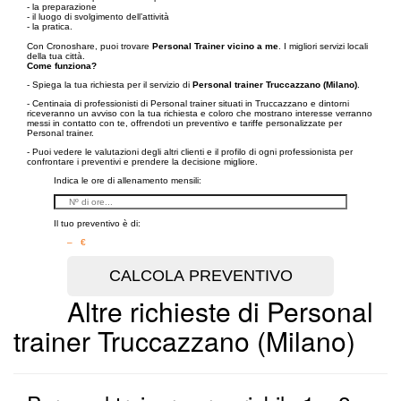
- la preparazione
- il luogo di svolgimento dell’attività
- la pratica.
Con Cronoshare, puoi trovare
Personal Trainer vicino a me
. I migliori servizi locali
della tua città.
Come funziona?
- Spiega la tua richiesta per il servizio di
Personal trainer Truccazzano (Milano)
.
- Centinaia di professionisti di Personal trainer situati in Truccazzano e dintorni
riceveranno un avviso con la tua richiesta e coloro che mostrano interesse verranno
messi in contatto con te, offrendoti un preventivo e tariffe personalizzate per
Personal trainer.
- Puoi vedere le valutazioni degli altri clienti e il profilo di ogni professionista per
confrontare i preventivi e prendere la decisione migliore.
Indica le ore di allenamento mensili:
Il tuo preventivo è di:
– €
Altre richieste di Personal
trainer Truccazzano (Milano)