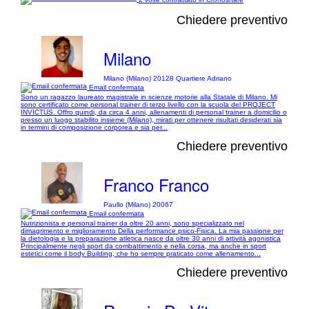
Chiedere preventivo
Milano
Milano (Milano) 20128 Quartiere Adriano
Email confermata
Sono un ragazzo laureato magistrale in scienze motorie alla Statale di Milano. Mi
sono certificato come personal trainer di terzo livello con la scuola del PROJECT
INVICTUS. Offro quindi, da circa 4 anni, allenamenti di personal trainer a domicilio o
presso un luogo stabilito insieme (Milano), mirati per ottenere risultati desiderati sia
in termini di composizione corporea e sia per...
Chiedere preventivo
Franco Franco
Paullo (Milano) 20067
Email confermata
Nutrizionista e personal trainer da oltre 20 anni, sono specializzato nel
dimagrimento e miglioramento Della performance psico-Fisica. La mia passione per
la dietologia e la preparazione atletica nasce da oltre 30 anni di attività agonistica
Principalmente negli sport da combattimento e nella corsa, ma anche in sport
estetici come il body Building, che ho sempre praticato come allenamento...
Chiedere preventivo