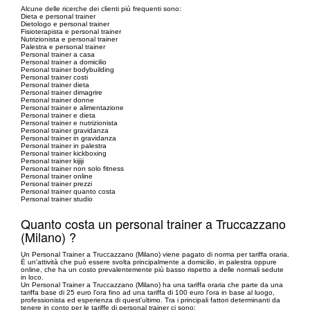
Alcune delle ricerche dei clienti più frequenti sono:
Dieta e personal trainer
Dietologo e personal trainer
Fisioterapista e personal trainer
Nutrizionista e personal trainer
Palestra e personal trainer
Personal trainer a casa
Personal trainer a domicilio
Personal trainer bodybuilding
Personal trainer costi
Personal trainer dieta
Personal trainer dimagrire
Personal trainer donne
Personal trainer e alimentazione
Personal trainer e dieta
Personal trainer e nutrizionista
Personal trainer gravidanza
Personal trainer in gravidanza
Personal trainer in palestra
Personal trainer kickboxing
Personal trainer kijiji
Personal trainer non solo fitness
Personal trainer online
Personal trainer prezzi
Personal trainer quanto costa
Personal trainer studio
Quanto costa un personal trainer a Truccazzano
(Milano) ?
Un Personal Trainer a Truccazzano (Milano) viene pagato di norma per tariffa oraria.
È un'attività che può essere svolta principalmente a domicilio, in palestra oppure
online, che ha un costo prevalentemente più basso rispetto a delle normali sedute
in loco.
Un Personal Trainer a Truccazzano (Milano) ha una tariffa oraria che parte da una
tariffa base di 25 euro l'ora fino ad una tariffa di 100 euro l'ora in base al luogo,
professionista ed esperienza di quest'ultimo. Tra i principali fattori determinanti da
tenere in conto per le tariffe di personal trainer ci sono: