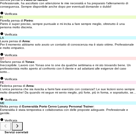
Professionale, ha ascoltato con attenzione le mie necessità e ha preparato l'allenamento di
conseguenza. Sempre disponibile anche dopo per eventuali domande o dubbi!
Verificata
FI
Fiorella pensa di
Pietro
:
Pietro è super preciso, sempre puntuale e mi incita a fare sempre meglio, oltretutto è una
persona molto discreta.
Verificata
LA
Laura pensa di
Anna
:
Per il momento abbiamo solo avuto un contatto di conoscenza ma è stato ottimo. Professionale
e molto empatico.
Verificata
ST
Stefano pensa di
Yonas
:
Ineccepibile. Lavoro con Yonas one to one da qualche settimana e mi sto trovando bene. Un
professionista molto aperto al confronto con il cliente e ad adattarsi alle esigenze del caso
sotto...
Verificata
FE
Federica pensa di
Anna
:
L'unica persona che sia riuscita a farmi fare esercizio con costanza!! Le sue lezioni sono sempre
molto dinamiche! Da quando mi segue mi sento meglio, più forte, più in forma, e soprattutto, se...
Verificata
ME
Melita pensa di
Esmeralda Porto Cervo Luxury Personal Trainer
:
Esmeralda è stata tempestiva e collaborativa con delle proposte adeguate. Professionale e
gentile.
Verificata
Servizi correlati