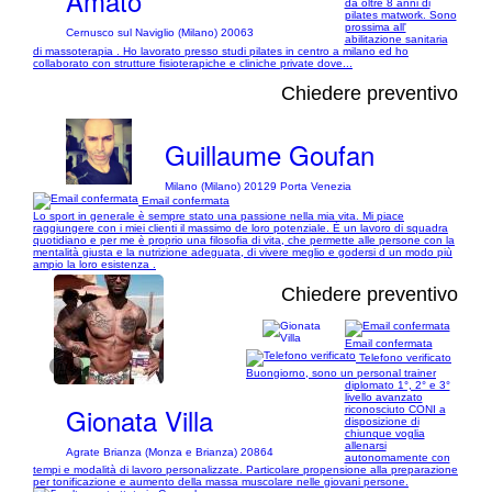
Amato
da oltre 8 anni di
pilates matwork. Sono
prossima all'
Cernusco sul Naviglio (Milano) 20063
abilitazione sanitaria
di massoterapia . Ho lavorato presso studi pilates in centro a milano ed ho
collaborato con strutture fisioterapiche e cliniche private dove...
Chiedere preventivo
Guillaume Goufan
Milano (Milano) 20129 Porta Venezia
Email confermata
Lo sport in generale è sempre stato una passione nella mia vita. Mi piace
raggiungere con i miei clienti il massimo de loro potenziale. É un lavoro di squadra
quotidiano e per me è proprio una filosofia di vita, che permette alle persone con la
mentalità giusta e la nutrizione adeguata, di vivere meglio e godersi d un modo più
ampio la loro esistenza .
Chiedere preventivo
Email confermata
Telefono verificato
1/1
Buongiorno, sono un personal trainer
diplomato 1°, 2° e 3°
livello avanzato
Gionata Villa
riconosciuto CONI a
disposizione di
chiunque voglia
allenarsi
Agrate Brianza (Monza e Brianza) 20864
autonomamente con
tempi e modalità di lavoro personalizzate. Particolare propensione alla preparazione
per tonificazione e aumento della massa muscolare nelle giovani persone.