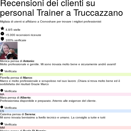
Recensioni dei clienti su
personal Trainer a Truccazzano
Migliaia di utenti si affidano a Cronoshare per trovare i migliori professionisti
4.8/5 stelle
+5.000 recensioni ricevute
100% verificate
Monica pensa di
Antonio
:
Molto professionale e gentile. Mi sono trovata molto bene e sicuramente andrò avanti!
Verificata
FI
Fiorella pensa di
Marco
:
Marco e molto professionale e scrupoloso nel suo lavoro ,Chiara si trova molto bene ed è
soddisfatta dei risultati Grazie Marco
Verificata
MA
Mara pensa di
Alberto
:
Professionista disponibile e preparato. Attento alle esigenze del cliente.
Verificata
CS
Caterina pensa di
Serena
:
Mi sono trovata benissimo a livello tecnico e umano. La consiglio a tutte e tutti
Verificata
MM
Monica pensa di
Paolo Di Nunzio
: