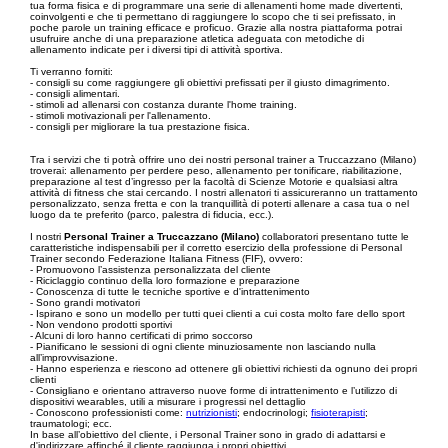
tua forma fisica e di programmare una serie di allenamenti home made divertenti,
coinvolgenti e che ti permettano di raggiungere lo scopo che ti sei prefissato, in
poche parole un training efficace e proficuo. Grazie alla nostra piattaforma potrai
usufruire anche di una preparazione atletica adeguata con metodiche di
allenamento indicate per i diversi tipi di attività sportiva.
Ti verranno forniti:
- consigli su come raggiungere gli obiettivi prefissati per il giusto dimagrimento.
- consigli alimentari.
- stimoli ad allenarsi con costanza durante l'home training.
- stimoli motivazionali per l'allenamento.
- consigli per migliorare la tua prestazione fisica.
Tra i servizi che ti potrà offrire uno dei nostri personal trainer a Truccazzano (Milano)
troverai: allenamento per perdere peso, allenamento per tonificare, riabilitazione,
preparazione al test d’ingresso per la facoltà di Scienze Motorie e qualsiasi altra
attività di fitness che stai cercando. I nostri allenatori ti assicureranno un trattamento
personalizzato, senza fretta e con la tranquillità di poterti allenare a casa tua o nel
luogo da te preferito (parco, palestra di fiducia, ecc.).
I nostri
Personal Trainer a Truccazzano (Milano)
collaboratori presentano tutte le
caratteristiche indispensabili per il corretto esercizio della professione di Personal
Trainer secondo Federazione Italiana Fitness (FIF), ovvero:
- Promuovono l’assistenza personalizzata del cliente
- Riciclaggio continuo della loro formazione e preparazione
- Conoscenza di tutte le tecniche sportive e d'intrattenimento
- Sono grandi motivatori
- Ispirano e sono un modello per tutti quei clienti a cui costa molto fare dello sport
- Non vendono prodotti sportivi
- Alcuni di loro hanno certificati di primo soccorso
- Pianificano le sessioni di ogni cliente minuziosamente non lasciando nulla
all’improvvisazione.
- Hanno esperienza e riescono ad ottenere gli obiettivi richiesti da ognuno dei propri
clienti
- Consigliano e orientano attraverso nuove forme di intrattenimento e l’utilizzo di
dispositivi wearables, utili a misurare i progressi nel dettaglio
- Conoscono professionisti come:
nutrizionisti
; endocrinologi;
fisioterapisti
;
traumatologi; ecc.
In base all’obiettivo del cliente, i Personal Trainer sono in grado di adattarsi e
d'indirizzare affinché il cliente raggiunga i propri obiettivi.