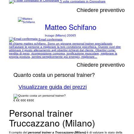
5 volte contrattato in Cronoshare
Chiedere preventivo
Matteo Schifano
Inzago (Milano) 20065
Email confermata
Mi chiamo matteo schifano. Sono un giovane personal trainer specializzato
nell'aiutare le persone a migliorare la loro condizione psicofisica. Questo vuol dire
abbinare il giusto allenamento agli obiettivi richiesti dal cliente. Obiettivi come:
perdita di peso, ricomposizione corporea, tonificazione muscolare, migliorare la
propria postura, sentirsi semplicemente più energici, migliorare...
Chiedere preventivo
Quanto costa un personal trainer?
Visualizzare guida dei prezzi
€
€€
€€€
€€€€
Personal trainer
Truccazzano (Milano)
Il compito del
personal trainer a Truccazzano (Milano)
è di valutare lo stato della