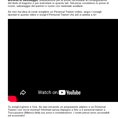
Brevetto di Salvataggio
: preparazione per le prove necessarie al conseguimento
del titolo di bagnino e per esercitare in quanto tali. Tali prove consistono in prove di
nuoto, salvataggio del partner e nuoto con materiale ausiliare.
Se non hai idea di come scegliere un Personal Trainer online, segui i consigli
riportati in questo video e scegli il Personal Trainer che più si adatta a te!
Tu scegli il giorno e l’ora. Se stai cercando un preparatore atletico o un Personal
Trainer, con noi lo troverai! Informati senza impegno e fino a 4 personal trainer a
Truccazzano (Milano) della tua zona ti contatteranno. I nostri prezzi sono accessibili
ed economici!