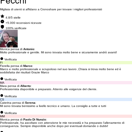
Migliaia di utenti si affidano a Cronoshare per trovare i migliori professionisti
4.8/5 stelle
+5.000 recensioni ricevute
100% verificate
Monica pensa di
Antonio
:
Molto professionale e gentile. Mi sono trovata molto bene e sicuramente andrò avanti!
Verificata
FI
Fiorella pensa di
Marco
:
Marco e molto professionale e scrupoloso nel suo lavoro ,Chiara si trova molto bene ed è
soddisfatta dei risultati Grazie Marco
Verificata
MA
Mara pensa di
Alberto
:
Professionista disponibile e preparato. Attento alle esigenze del cliente.
Verificata
CS
Caterina pensa di
Serena
:
Mi sono trovata benissimo a livello tecnico e umano. La consiglio a tutte e tutti
Verificata
MM
Monica pensa di
Paolo Di Nunzio
:
Professionale, ha ascoltato con attenzione le mie necessità e ha preparato l'allenamento di
conseguenza. Sempre disponibile anche dopo per eventuali domande o dubbi!