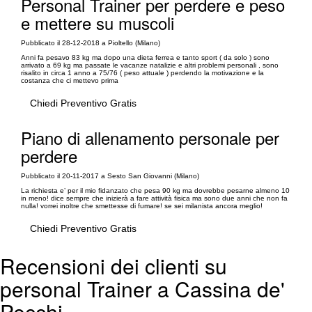
Personal Trainer per perdere e peso
e mettere su muscoli
Pubblicato il 28-12-2018 a Pioltello (Milano)
Anni fa pesavo 83 kg ma dopo una dieta ferrea e tanto sport ( da solo ) sono
arrivato a 69 kg ma passate le vacanze natalizie e altri problemi personali , sono
risalito in circa 1 anno a 75/76 ( peso attuale ) perdendo la motivazione e la
costanza che ci mettevo prima
Chiedi Preventivo Gratis
Piano di allenamento personale per
perdere
Pubblicato il 20-11-2017 a Sesto San Giovanni (Milano)
La richiesta e’ per il mio fidanzato che pesa 90 kg ma dovrebbe pesarne almeno 10
in meno! dice sempre che inizierà a fare attività fisica ma sono due anni che non fa
nulla! vorrei inoltre che smettesse di fumare! se sei milanista ancora meglio!
Chiedi Preventivo Gratis
Recensioni dei clienti su
personal Trainer a Cassina de'
Pecchi