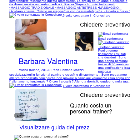
intraprendere felicemente questa professione. La svolgo da un anno a domicilio e
da diversi mesi in un centro medico in Piazza Stuparich. I miei trattamenti:
•MASSAGGIO TRADIZIONALE •MASSAGGIO ANTISTRESS •MASSAGGIO...
Giordano afferma:
"Ottimo massaggiatore con basi fisiotetapiche. Discreto e bravo."
6 volte contrattato in Cronoshare
Chiedere preventivo
Email confermata
1/6
Telefono verificato
Puoi ottenere
finalmente i risultati
Barbara Valentina
che desideri . Sono
una donna personal
trainer di 36 anni con
una certificazione issa
Milano (Milano) 20139 Porta Romana Mazzini
europe e
specializzazioni in functional training e crossfit e dimagrimento . Sono preparatore
atletico riconosciuto coni perche non provare a cambiare veramente il tuo corpo con
l' allenamento funzionale ? O con il crossfit ? Alleno a domicilio outdoor o nella tua...
1 volte contrattato in Cronoshare
Chiedere preventivo
Quanto costa un
personal trainer?
1/6
Visualizzare guida dei prezzi