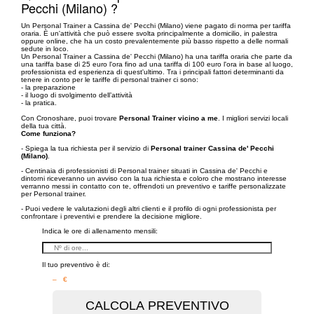
Pecchi (Milano) ?
Un Personal Trainer a Cassina de' Pecchi (Milano) viene pagato di norma per tariffa
oraria. È un'attività che può essere svolta principalmente a domicilio, in palestra
oppure online, che ha un costo prevalentemente più basso rispetto a delle normali
sedute in loco.
Un Personal Trainer a Cassina de' Pecchi (Milano) ha una tariffa oraria che parte da
una tariffa base di 25 euro l'ora fino ad una tariffa di 100 euro l'ora in base al luogo,
professionista ed esperienza di quest'ultimo. Tra i principali fattori determinanti da
tenere in conto per le tariffe di personal trainer ci sono:
- la preparazione
- il luogo di svolgimento dell’attività
- la pratica.
Con Cronoshare, puoi trovare
Personal Trainer vicino a me
. I migliori servizi locali
della tua città.
Come funziona?
- Spiega la tua richiesta per il servizio di
Personal trainer Cassina de' Pecchi
(Milano)
.
- Centinaia di professionisti di Personal trainer situati in Cassina de' Pecchi e
dintorni riceveranno un avviso con la tua richiesta e coloro che mostrano interesse
verranno messi in contatto con te, offrendoti un preventivo e tariffe personalizzate
per Personal trainer.
- Puoi vedere le valutazioni degli altri clienti e il profilo di ogni professionista per
confrontare i preventivi e prendere la decisione migliore.
Indica le ore di allenamento mensili:
Il tuo preventivo è di:
– €