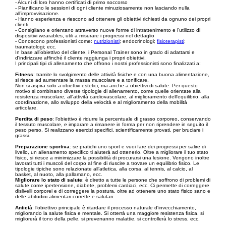
- Alcuni di loro hanno certificati di primo soccorso
- Pianificano le sessioni di ogni cliente minuziosamente non lasciando nulla
all’improvvisazione.
- Hanno esperienza e riescono ad ottenere gli obiettivi richiesti da ognuno dei propri
clienti
- Consigliano e orientano attraverso nuove forme di intrattenimento e l’utilizzo di
dispositivi wearables, utili a misurare i progressi nel dettaglio
- Conoscono professionisti come:
nutrizionisti
; endocrinologi;
fisioterapisti
;
traumatologi; ecc.
In base all’obiettivo del cliente, i Personal Trainer sono in grado di adattarsi e
d'indirizzare affinché il cliente raggiunga i propri obiettivi.
I principali tipi di allenamento che offrono i nostri professionisti sono finalizzati a:
Fitness
: tramite lo svolgimento delle attività fisiche e con una buona alimentazione,
si riesce ad aumentare la massa muscolare e a tonificare.
Non si aspira solo a obiettivi estetici, ma anche a obiettivi di salute. Per questo
motivo si combinano diverse tipologie di allenamento, come quelle orientate alla
resistenza muscolare, all'attività cardiovascolare, al miglioramento dell'equilibrio, alla
coordinazione, allo sviluppo della velocità e al miglioramento della mobilità
articolare.
Perdita di peso
: l’obiettivo è ridurre la percentuale di grasso corporeo, conservando
il tessuto muscolare, e imparare a rimanere in forma per non riprendere in seguito il
peso perso. Si realizzano esercizi specifici, scientificamente provati, per bruciare i
grassi.
Preparazione sportiva
: se pratichi uno sport e vuoi fare dei progressi per salire di
livello, un allenamento specifico ti aiuterà ad ottenerlo. Oltre a migliorare il tuo stato
fisico, si riesce a minimizzare la possibilità di procurarsi una lesione. Vengono inoltre
lavorati tutti i muscoli del corpo al fine di riuscire a trovare un equilibrio fisico. Le
tipologie tipiche sono relazionate all’atletica, alla corsa, al tennis, al calcio, al
basket, al nuoto, alla pallamano, ecc.
Migliorare lo stato di salute
: è diretto a tutte le persone che soffrono di problemi di
salute come ipertensione, diabete, problemi cardiaci, ecc. Ci permette di correggere
dislivelli corporei e di correggere la postura, oltre ad ottenere uno stato fisico sano e
delle abitudini alimentari corrette e salutari.
Antietà
: l’obiettivo principale è ritardare il processo naturale d'invecchiamento,
migliorando la salute fisica e mentale. Si otterrà una maggiore resistenza fisica, si
migliorerà il tono della pelle, si preverranno malattie, si controllerà lo stress, ecc.