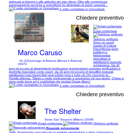
adeguati ai bisogni e alle attitudini dei miei clienti. Oltre alle competenze
espressamente tecniche e scientifiche ho dimostrato di avere capacità...
2 volte contrattato in Cronoshare
Chiedere preventivo
Email confermata
1/11
Telefono verificato
Sono un coach
master di Cultura
Marco Caruso
Fisica(fitness,body
building) e
fisioterapista
specialista in
10 (1)
Cavenago di Brianza (Monza e Brianza)
riabilitazioni muscolo-
20873
scheletriche. Da 30
anni mi occupo di dimagrimenti,tonificazioni,ricomposizioni corporee,tonificazioni e
ipertrofia muscolare come coach, da 10 anni mi occupo di riequilibri posturali,
riabilitazioni post traumi fisici,post infarto,ictus e tutto ciò che concerne la...
Fiorella afferma:
"Marco e molto professionale e scrupoloso nel suo lavoro ,Chiara si
trova molto bene ed è soddisfatta dei risultati Grazie Marco"
3 volte contrattato in Cronoshare
Chiedere preventivo
The Shelter
Sesto San Giovanni (Milano) 20099
Email confermata
Telefono verificato
Risponde velocemente
Skills: Nutrizionista specializzato in malattie metaboliche e dieta chetogenica,