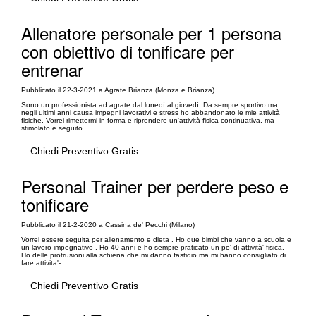
Allenatore personale per 1 persona
con obiettivo di tonificare per
entrenar
Pubblicato il 22-3-2021 a Agrate Brianza (Monza e Brianza)
Sono un professionista ad agrate dal lunedì al giovedì. Da sempre sportivo ma
negli ultimi anni causa impegni lavorativi e stress ho abbandonato le mie attività
fisiche. Vorrei rimettermi in forma e riprendere un'attività fisica continuativa, ma
stimolato e seguito
Chiedi Preventivo Gratis
Personal Trainer per perdere peso e
tonificare
Pubblicato il 21-2-2020 a Cassina de' Pecchi (Milano)
Vorrei essere seguita per allenamento e dieta . Ho due bimbi che vanno a scuola e
un lavoro impegnativo . Ho 40 anni e ho sempre praticato un po' di attività' fisica.
Ho delle protrusioni alla schiena che mi danno fastidio ma mi hanno consigliato di
fare attivita'-
Chiedi Preventivo Gratis