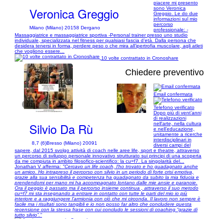
piacere mi presento
Veronica Greggio
sono Veronica
Greggio. Le do due
informazioni sul mio
percorso
Milano (Milano) 20158 Dergano
professionale: -
Massaggiatrice e massaggiatrice sportiva -Personal trainer presso uno studio
individuale, specializzata nel fitness per qualsiasi fascia d’età. Dalla persona che
desidera tenersi in forma, perdere peso o che mira all’ipertrofia muscolare, agli atleti
che vogliono essere...
10 volte contrattato in Cronoshare
Chiedere preventivo
Email confermata
1/11
Telefono verificato
Dopo più di vent’anni
di realizzazioni
Silvio Da Rù
nell'arte, nella cultura
e nell’educazione,
unitamente a ricerche
interdisciplinari in
8,7 (6)
Bresso (Milano) 20091
diversi campi del
sapere, dal 2015 svolgo attività di coach nelle aree life, sport e theatre, attraverso
un percorso di sviluppo personale innovativo strutturato sui principi di una scoperta
da me compiuta in ambito filosofico-scientifico: la cu=f7. La singolarità del...
Jonathan V afferma:
"Cercavo un life coach, l’ho trovato e ho guadagnato anche
un amico. Ho intrapreso il percorso con silvio in un periodo di forte crisi emotiva,
grazie alla sua sensibilità e competenza ha guadagnato da subito la mia fiducia e
prendendomi per mano mi ha accompagnato lontano dalle mie ansie e paranoie.
Ora il peggio è passato ma il percorso insieme continua , attraverso il suo metodo
cu=f7 mi sta insegnando a entrare in contatto con tutte le parti del mio io più
interiore e a raggiungere l’armionia con ciò che mi circonda. Il lavoro non sempre è
facile ma i risultati sono tangibli e io non posso far altro che concludere questa
recensione con la stessa frase con cui concludo le sessioni di coaching “grazie di
tutto silvio”."