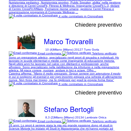
Nutrizionista pediatrico, Nutrizionista sportivo, Public Speaker, abilita’ nella gestione
e direzione di Centri CrossFit, Fitness & Wellness. Insegnante CrossFit L-3, titolare
di Centro CrossFit Affiliato, Formatore risorse umane, gestione Centri Fitness e
organizzazione programmi di Corporate Wellness,...
4 volte contrattato in Cronoshare
Chiedere preventivo
Marco Trovarelli
10 (4)
Milano (Milano) 20127 Turro Gorla
Email confermata
Telefono verificato
Sono un preparatore atletico, specializzato negli sport di squadra e individuali. Ho
lavorato in scuole elementari e medie come insegnante di educazione motoria.
Negli ultimi anni ho lavorato nel calcio con dilettanti e professionisti, anche
all'estero. Sono specializzato nella riabilitazione da infortunio e nella preparazione
atletica. Mi piace correre, nuotare, andare in bici e sciare. Offro...
Caterina afferma:
"Marco è molto preparato. Segue sempre con attenzione il modo
in cui si svolgono gli esercizi e per ogni incontro prepara una scheda di allenamento
nuova. Non forza mai troppo, ma fa migliorare per gradi la propria forma fisica"
6 volte contrattato in Cronoshare
Chiedere preventivo
Stefano Bertogli
8,3 (2)
Milano (Milano) 20134 Lambrate Ortica
Email confermata
Telefono verificato
26 anni. Lo sport è sempre stata la mia più grande passione dopo gli studi in
Scienze Motorie ho iniziato gli Studi in Massoterapia che mi hanno portato ad