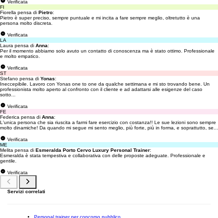
Verificata
FI
Fiorella pensa di
Pietro
:
Pietro è super preciso, sempre puntuale e mi incita a fare sempre meglio, oltretutto è una
persona molto discreta.
Verificata
LA
Laura pensa di
Anna
:
Per il momento abbiamo solo avuto un contatto di conoscenza ma è stato ottimo. Professionale
e molto empatico.
Verificata
ST
Stefano pensa di
Yonas
:
Ineccepibile. Lavoro con Yonas one to one da qualche settimana e mi sto trovando bene. Un
professionista molto aperto al confronto con il cliente e ad adattarsi alle esigenze del caso
sotto...
Verificata
FE
Federica pensa di
Anna
:
L'unica persona che sia riuscita a farmi fare esercizio con costanza!! Le sue lezioni sono sempre
molto dinamiche! Da quando mi segue mi sento meglio, più forte, più in forma, e soprattutto, se...
Verificata
ME
Melita pensa di
Esmeralda Porto Cervo Luxury Personal Trainer
:
Esmeralda è stata tempestiva e collaborativa con delle proposte adeguate. Professionale e
gentile.
Verificata
Servizi correlati
Personal trainer per concorso pubblico