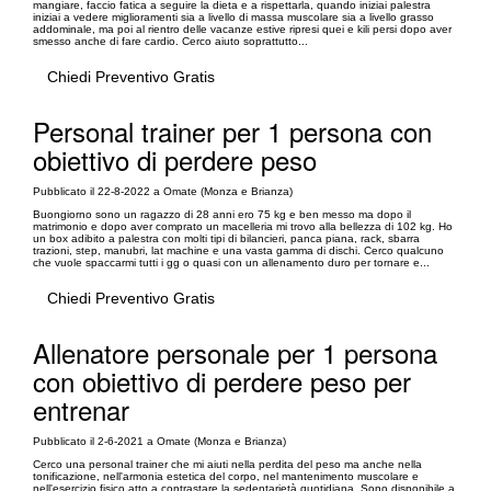
mangiare, faccio fatica a seguire la dieta e a rispettarla, quando iniziai palestra
iniziai a vedere miglioramenti sia a livello di massa muscolare sia a livello grasso
addominale, ma poi al rientro delle vacanze estive ripresi quei e kili persi dopo aver
smesso anche di fare cardio. Cerco aiuto soprattutto...
Chiedi Preventivo Gratis
Personal trainer per 1 persona con
obiettivo di perdere peso
Pubblicato il 22-8-2022 a Omate (Monza e Brianza)
Buongiorno sono un ragazzo di 28 anni ero 75 kg e ben messo ma dopo il
matrimonio e dopo aver comprato un macelleria mi trovo alla bellezza di 102 kg. Ho
un box adibito a palestra con molti tipi di bilancieri, panca piana, rack, sbarra
trazioni, step, manubri, lat machine e una vasta gamma di dischi. Cerco qualcuno
che vuole spaccarmi tutti i gg o quasi con un allenamento duro per tornare e...
Chiedi Preventivo Gratis
Allenatore personale per 1 persona
con obiettivo di perdere peso per
entrenar
Pubblicato il 2-6-2021 a Omate (Monza e Brianza)
Cerco una personal trainer che mi aiuti nella perdita del peso ma anche nella
tonificazione, nell'armonia estetica del corpo, nel mantenimento muscolare e
nell'esercizio fisico atto a contrastare la sedentarietà quotidiana. Sono disponibile a