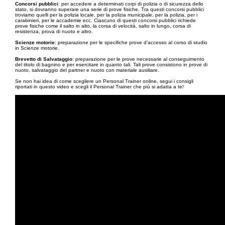
Concorsi pubblici
: per accedere a determinati corpi di polizia o di sicurezza dello
stato, si dovranno superare una serie di prove fisiche. Tra questi concorsi pubblici
troviamo quelli per la polizia locale, per la polizia municipale, per la polizia, per i
carabinieri, per le accademie ecc. Ciascuno di questi concorsi pubblici richiede
prove fisiche come il salto in alto, la corsa di velocità, salto in lungo, corsa di
resistenza, prova di nuoto e altro.
Scienze motorie
: preparazione per le specifiche prove d’accesso al corso di studio
in Scienze motorie.
Brevetto di Salvataggio
: preparazione per le prove necessarie al conseguimento
del titolo di bagnino e per esercitare in quanto tali. Tali prove consistono in prove di
nuoto, salvataggio del partner e nuoto con materiale ausiliare.
Se non hai idea di come scegliere un Personal Trainer online, segui i consigli
riportati in questo video e scegli il Personal Trainer che più si adatta a te!