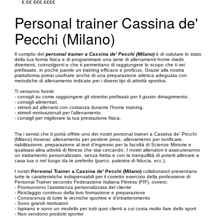
€
€€
€€€
€€€€
Personal trainer Cassina de'
Pecchi (Milano)
Il compito del
personal trainer a Cassina de' Pecchi (Milano)
è di valutare lo stato
della tua forma fisica e di programmare una serie di allenamenti home made
divertenti, coinvolgenti e che ti permettano di raggiungere lo scopo che ti sei
prefissato, in poche parole un training efficace e proficuo. Grazie alla nostra
piattaforma potrai usufruire anche di una preparazione atletica adeguata con
metodiche di allenamento indicate per i diversi tipi di attività sportiva.
Ti verranno forniti:
- consigli su come raggiungere gli obiettivi prefissati per il giusto dimagrimento.
- consigli alimentari.
- stimoli ad allenarsi con costanza durante l'home training.
- stimoli motivazionali per l'allenamento.
- consigli per migliorare la tua prestazione fisica.
Tra i servizi che ti potrà offrire uno dei nostri personal trainer a Cassina de' Pecchi
(Milano) troverai: allenamento per perdere peso, allenamento per tonificare,
riabilitazione, preparazione al test d’ingresso per la facoltà di Scienze Motorie e
qualsiasi altra attività di fitness che stai cercando. I nostri allenatori ti assicureranno
un trattamento personalizzato, senza fretta e con la tranquillità di poterti allenare a
casa tua o nel luogo da te preferito (parco, palestra di fiducia, ecc.).
I nostri
Personal Trainer a Cassina de' Pecchi (Milano)
collaboratori presentano
tutte le caratteristiche indispensabili per il corretto esercizio della professione di
Personal Trainer secondo Federazione Italiana Fitness (FIF), ovvero:
- Promuovono l’assistenza personalizzata del cliente
- Riciclaggio continuo della loro formazione e preparazione
- Conoscenza di tutte le tecniche sportive e d'intrattenimento
- Sono grandi motivatori
- Ispirano e sono un modello per tutti quei clienti a cui costa molto fare dello sport
- Non vendono prodotti sportivi