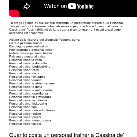
Tu scegli il giorno e l’ora. Se stai cercando un preparatore atletico o un Personal
Trainer, con noi lo troverai! Informati senza impegno e fino a 4 personal trainer a
Cassina de' Pecchi (Milano) della tua zona ti contatteranno. I nostri prezzi sono
accessibili ed economici!
Alcune delle ricerche dei clienti più frequenti sono:
Dieta e personal trainer
Dietologo e personal trainer
Fisioterapista e personal trainer
Nutrizionista e personal trainer
Palestra e personal trainer
Personal trainer a casa
Personal trainer a domicilio
Personal trainer bodybuilding
Personal trainer costi
Personal trainer dieta
Personal trainer dimagrire
Personal trainer donne
Personal trainer e alimentazione
Personal trainer e dieta
Personal trainer e nutrizionista
Personal trainer gravidanza
Personal trainer in gravidanza
Personal trainer in palestra
Personal trainer kickboxing
Personal trainer kijiji
Personal trainer non solo fitness
Personal trainer online
Personal trainer prezzi
Personal trainer quanto costa
Personal trainer studio
Quanto costa un personal trainer a Cassina de'