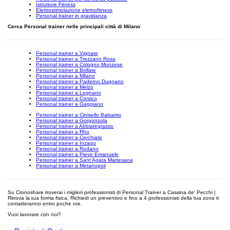
Istruttore Fitness
Elettrostimolazione elettrofitness
Personal trainer in gravidanza
Cerca Personal trainer nelle principali città di Milano
Personal trainer a Vignate
Personal trainer a Trezzano Rosa
Personal trainer a Cologno Monzese
Personal trainer a Bollate
Personal trainer a Milano
Personal trainer a Paderno Dugnano
Personal trainer a Melzo
Personal trainer a Legnano
Personal trainer a Corsico
Personal trainer a Gaggiano
Personal trainer a Cinisello Balsamo
Personal trainer a Gorgonzola
Personal trainer a Abbiategrasso
Personal trainer a Rho
Personal trainer a Cerchiate
Personal trainer a Inzago
Personal trainer a Rodano
Personal trainer a Pieve Emanuele
Personal trainer a Sant'Agata Martesana
Personal trainer a Metanopoli
Su Cronoshare troverai i migliori professionisti di Personal Trainer a Cassina de' Pecchi |
Ritrova la tua forma fisica. Richiedi un preventivo e fino a 4 professionisti della tua zona ti
contatteranno entro poche ore.
Vuoi lavorare con noi?