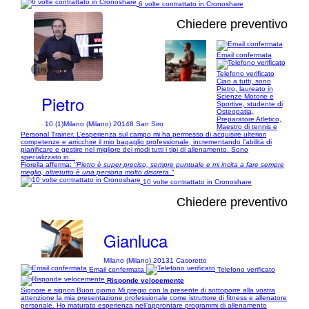
6 volte contrattato in Cronoshare
Chiedere preventivo
Email confermata
1/9
Telefono verificato
Ciao a tutti, sono
Pietro, laureato in
Pietro
Scienze Motorie e
Sportive, studente di
Osteopatia,
Preparatore Atletico,
10 (1)
Milano (Milano) 20148 San Siro
Maestro di tennis e
Personal Trainer. L’esperienza sul campo mi ha permesso di acquisire ulteriori
competenze e arricchire il mio bagaglio professionale, incrementando l’abilità di
pianificare e gestire nel migliore dei modi tutti i tipi di allenamento. Sono
specializzato in...
Fiorella afferma:
"Pietro è super preciso, sempre puntuale e mi incita a fare sempre
meglio, oltretutto è una persona molto discreta."
10 volte contrattato in Cronoshare
Chiedere preventivo
Gianluca
Milano (Milano) 20131 Casoretto
Email confermata
Telefono verificato
Risponde velocemente
Signore e signori Buon giorno Mi pregio con la presente di sottoporre alla vostra
attenzione la mia presentazione professionale come istruttore di fitness e allenatore
personale. Ho maturato esperienza nell’approntare programmi di allenamento