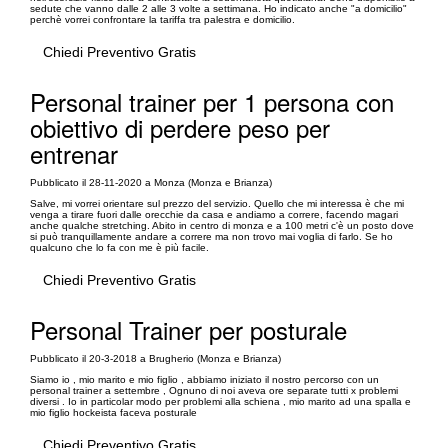
sedute che vanno dalle 2 alle 3 volte a settimana. Ho indicato anche "a domicilio"
perchè vorrei confrontare la tariffa tra palestra e domicilio.
Chiedi Preventivo Gratis
Personal trainer per 1 persona con
obiettivo di perdere peso per
entrenar
Pubblicato il 28-11-2020 a Monza (Monza e Brianza)
Salve, mi vorrei orientare sul prezzo del servizio. Quello che mi interessa è che mi
venga a tirare fuori dalle orecchie da casa e andiamo a correre, facendo magari
anche qualche stretching. Abito in centro di monza e a 100 metri c'è un posto dove
si può tranquillamente andare a correre ma non trovo mai voglia di farlo. Se ho
qualcuno che lo fa con me è più facile.
Chiedi Preventivo Gratis
Personal Trainer per posturale
Pubblicato il 20-3-2018 a Brugherio (Monza e Brianza)
Siamo io , mio marito e mio figlio , abbiamo iniziato il nostro percorso con un
personal trainer a settembre , Ognuno di noi aveva ore separate tutti x problemi
diversi . Io in particolar modo per problemi alla schiena , mio marito ad una spalla e
mio figlio hockeista faceva posturale
Chiedi Preventivo Gratis