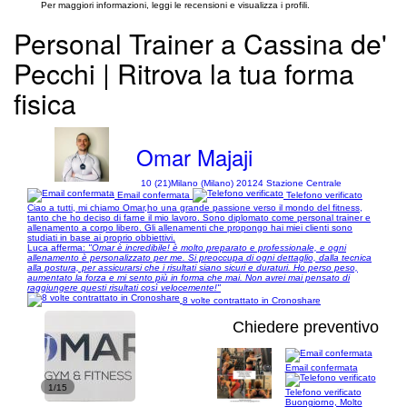
Per maggiori informazioni, leggi le recensioni e visualizza i profili.
Personal Trainer a Cassina de'
Pecchi | Ritrova la tua forma
fisica
Omar Majaji
10 (21)
Milano (Milano) 20124 Stazione Centrale
Email confermata
Telefono verificato
Ciao a tutti, mi chiamo Omar,ho una grande passione verso il mondo del fitness,
tanto che ho deciso di farne il mio lavoro. Sono diplomato come personal trainer e
allenamento a corpo libero. Gli allenamenti che propongo hai miei clienti sono
studiati in base ai proprio obbiettivi.
Luca afferma:
"Omar è incredibile! è molto preparato e professionale, e ogni
allenamento è personalizzato per me. Si preoccupa di ogni dettaglio, dalla tecnica
alla postura, per assicurarsi che i risultati siano sicuri e duraturi. Ho perso peso,
aumentato la forza e mi sento più in forma che mai. Non avrei mai pensato di
raggiungere questi risultati così velocemente!"
8 volte contrattato in Cronoshare
Chiedere preventivo
Email confermata
1/15
Telefono verificato
Buongiorno, Molto