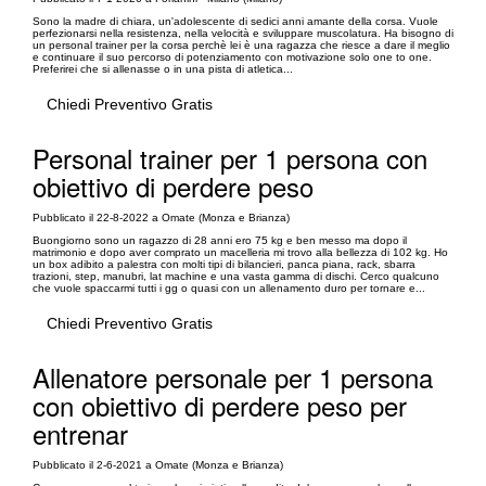
Sono la madre di chiara, un'adolescente di sedici anni amante della corsa. Vuole
perfezionarsi nella resistenza, nella velocità e sviluppare muscolatura. Ha bisogno di
un personal trainer per la corsa perchè lei è una ragazza che riesce a dare il meglio
e continuare il suo percorso di potenziamento con motivazione solo one to one.
Preferirei che si allenasse o in una pista di atletica...
Chiedi Preventivo Gratis
Personal trainer per 1 persona con
obiettivo di perdere peso
Pubblicato il 22-8-2022 a Omate (Monza e Brianza)
Buongiorno sono un ragazzo di 28 anni ero 75 kg e ben messo ma dopo il
matrimonio e dopo aver comprato un macelleria mi trovo alla bellezza di 102 kg. Ho
un box adibito a palestra con molti tipi di bilancieri, panca piana, rack, sbarra
trazioni, step, manubri, lat machine e una vasta gamma di dischi. Cerco qualcuno
che vuole spaccarmi tutti i gg o quasi con un allenamento duro per tornare e...
Chiedi Preventivo Gratis
Allenatore personale per 1 persona
con obiettivo di perdere peso per
entrenar
Pubblicato il 2-6-2021 a Omate (Monza e Brianza)