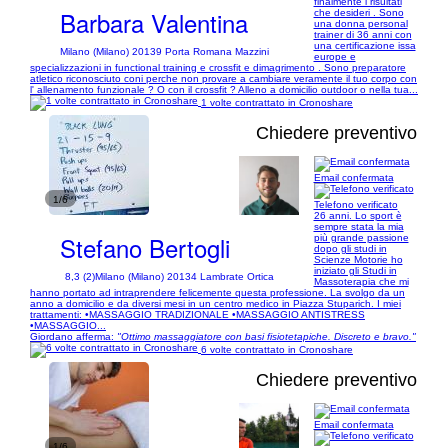
finalmente i risultati
Barbara Valentina
che desideri . Sono
una donna personal
trainer di 36 anni con
una certificazione issa
Milano (Milano) 20139 Porta Romana Mazzini
europe e
specializzazioni in functional training e crossfit e dimagrimento . Sono preparatore
atletico riconosciuto coni perche non provare a cambiare veramente il tuo corpo con
l' allenamento funzionale ? O con il crossfit ? Alleno a domicilio outdoor o nella tua...
1 volte contrattato in Cronoshare
Chiedere preventivo
Email confermata
1/6
Telefono verificato
26 anni. Lo sport è
sempre stata la mia
Stefano Bertogli
più grande passione
dopo gli studi in
Scienze Motorie ho
iniziato gli Studi in
8,3 (2)
Milano (Milano) 20134 Lambrate Ortica
Massoterapia che mi
hanno portato ad intraprendere felicemente questa professione. La svolgo da un
anno a domicilio e da diversi mesi in un centro medico in Piazza Stuparich. I miei
trattamenti: •MASSAGGIO TRADIZIONALE •MASSAGGIO ANTISTRESS
•MASSAGGIO...
Giordano afferma:
"Ottimo massaggiatore con basi fisiotetapiche. Discreto e bravo."
6 volte contrattato in Cronoshare
Chiedere preventivo
Email confermata
1/6