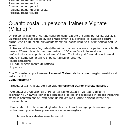
Personal trainer non solo fitness
Personal trainer online
Personal trainer prezzi
Personal trainer quanto costa
Personal trainer studio
Quanto costa un personal trainer a Vignate
(Milano) ?
Un Personal Trainer a Vignate (Milano) viene pagato di norma per tariffa oraria. È
un'attività che può essere svolta principalmente a domicilio, in palestra oppure
online, che ha un costo prevalentemente più basso rispetto a delle normali sedute
in loco.
Un Personal Trainer a Vignate (Milano) ha una tariffa oraria che parte da una tariffa
base di 25 euro l'ora fino ad una tariffa di 100 euro l'ora in base al luogo,
professionista ed esperienza di quest'ultimo. Tra i principali fattori determinanti da
tenere in conto per le tariffe di personal trainer ci sono:
- la preparazione
- il luogo di svolgimento dell’attività
- la pratica.
Con Cronoshare, puoi trovare
Personal Trainer vicino a me
. I migliori servizi locali
della tua città.
Come funziona?
- Spiega la tua richiesta per il servizio di
Personal trainer Vignate (Milano)
.
- Centinaia di professionisti di Personal trainer situati in Vignate e dintorni
riceveranno un avviso con la tua richiesta e coloro che mostrano interesse verranno
messi in contatto con te, offrendoti un preventivo e tariffe personalizzate per
Personal trainer.
- Puoi vedere le valutazioni degli altri clienti e il profilo di ogni professionista per
confrontare i preventivi e prendere la decisione migliore.
Indica le ore di allenamento mensili: