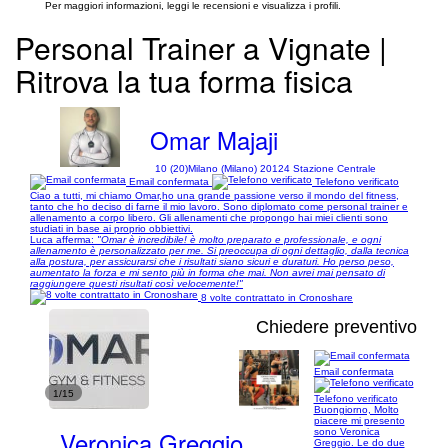
Per maggiori informazioni, leggi le recensioni e visualizza i profili.
Personal Trainer a Vignate |
Ritrova la tua forma fisica
Omar Majaji
10 (20)
Milano (Milano) 20124 Stazione Centrale
Email confermata
Telefono verificato
Ciao a tutti, mi chiamo Omar,ho una grande passione verso il mondo del fitness,
tanto che ho deciso di farne il mio lavoro. Sono diplomato come personal trainer e
allenamento a corpo libero. Gli allenamenti che propongo hai miei clienti sono
studiati in base ai proprio obbiettivi.
Luca afferma:
"Omar è incredibile! è molto preparato e professionale, e ogni
allenamento è personalizzato per me. Si preoccupa di ogni dettaglio, dalla tecnica
alla postura, per assicurarsi che i risultati siano sicuri e duraturi. Ho perso peso,
aumentato la forza e mi sento più in forma che mai. Non avrei mai pensato di
raggiungere questi risultati così velocemente!"
8 volte contrattato in Cronoshare
Chiedere preventivo
Email confermata
1/15
Telefono verificato
Buongiorno, Molto
piacere mi presento
Veronica Greggio
sono Veronica
Greggio. Le do due