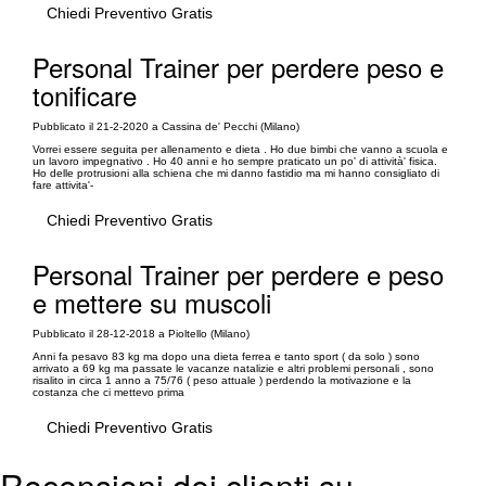
Chiedi Preventivo Gratis
Personal Trainer per perdere peso e
tonificare
Pubblicato il 21-2-2020 a Cassina de' Pecchi (Milano)
Vorrei essere seguita per allenamento e dieta . Ho due bimbi che vanno a scuola e
un lavoro impegnativo . Ho 40 anni e ho sempre praticato un po' di attività' fisica.
Ho delle protrusioni alla schiena che mi danno fastidio ma mi hanno consigliato di
fare attivita'-
Chiedi Preventivo Gratis
Personal Trainer per perdere e peso
e mettere su muscoli
Pubblicato il 28-12-2018 a Pioltello (Milano)
Anni fa pesavo 83 kg ma dopo una dieta ferrea e tanto sport ( da solo ) sono
arrivato a 69 kg ma passate le vacanze natalizie e altri problemi personali , sono
risalito in circa 1 anno a 75/76 ( peso attuale ) perdendo la motivazione e la
costanza che ci mettevo prima
Chiedi Preventivo Gratis
Recensioni dei clienti su