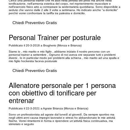
Cerco una personal trainer che mi aiuti nella perdita del peso ma anche nella
tonificazione, nell'armonia estetica del corpo, nel mantenimento muscolare e
nell'esercizio fisico atto a contrastare la sedentarietà quotidiana. Sono disponibile a
sedute che vanno dalle 2 alle 3 volte a settimana. Ho indicato anche "a domicilio"
perchè vorrei confrontare la tariffa tra palestra e domicilio.
Chiedi Preventivo Gratis
Personal Trainer per posturale
Pubblicato il 20-3-2018 a Brugherio (Monza e Brianza)
Siamo io , mio marito e mio figlio , abbiamo iniziato il nostro percorso con un
personal trainer a settembre , Ognuno di noi aveva ore separate tutti x problemi
diversi . Io in particolar modo per problemi alla schiena , mio marito ad una spalla e
mio figlio hockeista faceva posturale
Chiedi Preventivo Gratis
Allenatore personale per 1 persona
con obiettivo di tonificare per
entrenar
Pubblicato il 22-3-2021 a Agrate Brianza (Monza e Brianza)
Sono un professionista ad agrate dal lunedì al giovedì. Da sempre sportivo ma
negli ultimi anni causa impegni lavorativi e stress ho abbandonato le mie attività
fisiche. Vorrei rimettermi in forma e riprendere un'attività fisica continuativa, ma
stimolato e seguito