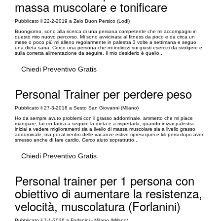
massa muscolare e tonificare
Pubblicato il 22-2-2019 a Zelo Buon Persico (Lodi)
Buongiorno, sono alla ricerca di una persona competente che mi accompagni in
questo mio nuovo percorso. Mi sono avvicinata al fitness da poco e da circa un
mese o poco più mi alleno regolarmente in palestra 3 volte a settimana e seguo
una dieta sana. Cerco una persona che mi indirizzi sui giusti esercizi da svolgere e
sulla corretta alimentazione da seguire. Il mio desiderio è quello...
Chiedi Preventivo Gratis
Personal Trainer per perdere peso
Pubblicato il 27-3-2018 a Sesto San Giovanni (Milano)
Ho da sempre avuto problemi con il grasso addominale, ammetto che mi piace
mangiare, faccio fatica a seguire la dieta e a rispettarla, quando iniziai palestra
iniziai a vedere miglioramenti sia a livello di massa muscolare sia a livello grasso
addominale, ma poi al rientro delle vacanze estive ripresi quei e kili persi dopo aver
smesso anche di fare cardio. Cerco aiuto soprattutto...
Chiedi Preventivo Gratis
Personal trainer per 1 persona con
obiettivo di aumentare la resistenza,
velocità, muscolatura (Forlanini)
Pubblicato il 7-1-2026 a Forlanini - Milano (Milano)