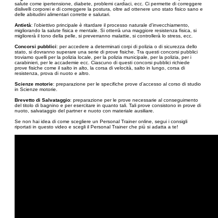
salute come ipertensione, diabete, problemi cardiaci, ecc. Ci permette di correggere
dislivelli corporei e di correggere la postura, oltre ad ottenere uno stato fisico sano e
delle abitudini alimentari corrette e salutari.
Antietà
: l’obiettivo principale è ritardare il processo naturale d'invecchiamento,
migliorando la salute fisica e mentale. Si otterrà una maggiore resistenza fisica, si
migliorerà il tono della pelle, si preverranno malattie, si controllerà lo stress, ecc.
Concorsi pubblici
: per accedere a determinati corpi di polizia o di sicurezza dello
stato, si dovranno superare una serie di prove fisiche. Tra questi concorsi pubblici
troviamo quelli per la polizia locale, per la polizia municipale, per la polizia, per i
carabinieri, per le accademie ecc. Ciascuno di questi concorsi pubblici richiede
prove fisiche come il salto in alto, la corsa di velocità, salto in lungo, corsa di
resistenza, prova di nuoto e altro.
Scienze motorie
: preparazione per le specifiche prove d’accesso al corso di studio
in Scienze motorie.
Brevetto di Salvataggio
: preparazione per le prove necessarie al conseguimento
del titolo di bagnino e per esercitare in quanto tali. Tali prove consistono in prove di
nuoto, salvataggio del partner e nuoto con materiale ausiliare.
Se non hai idea di come scegliere un Personal Trainer online, segui i consigli
riportati in questo video e scegli il Personal Trainer che più si adatta a te!