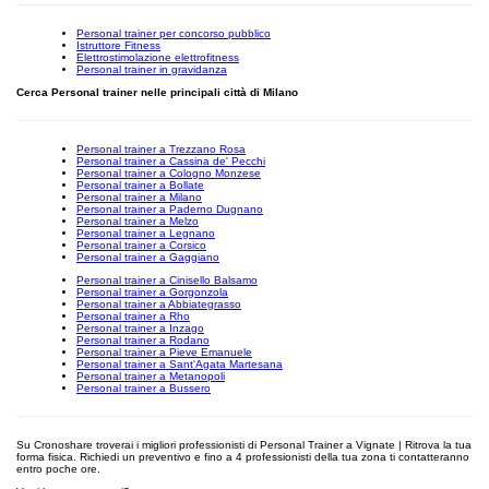
Personal trainer per concorso pubblico
Istruttore Fitness
Elettrostimolazione elettrofitness
Personal trainer in gravidanza
Cerca Personal trainer nelle principali città di Milano
Personal trainer a Trezzano Rosa
Personal trainer a Cassina de' Pecchi
Personal trainer a Cologno Monzese
Personal trainer a Bollate
Personal trainer a Milano
Personal trainer a Paderno Dugnano
Personal trainer a Melzo
Personal trainer a Legnano
Personal trainer a Corsico
Personal trainer a Gaggiano
Personal trainer a Cinisello Balsamo
Personal trainer a Gorgonzola
Personal trainer a Abbiategrasso
Personal trainer a Rho
Personal trainer a Inzago
Personal trainer a Rodano
Personal trainer a Pieve Emanuele
Personal trainer a Sant'Agata Martesana
Personal trainer a Metanopoli
Personal trainer a Bussero
Su Cronoshare troverai i migliori professionisti di Personal Trainer a Vignate | Ritrova la tua
forma fisica. Richiedi un preventivo e fino a 4 professionisti della tua zona ti contatteranno
entro poche ore.