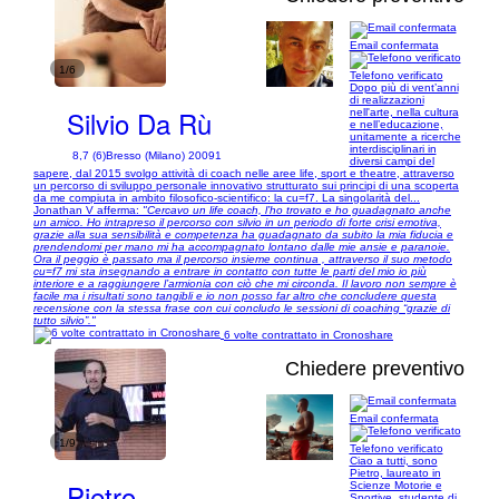
Email confermata
1/6
Telefono verificato
Dopo più di vent’anni
di realizzazioni
Silvio Da Rù
nell'arte, nella cultura
e nell’educazione,
unitamente a ricerche
interdisciplinari in
8,7 (6)
Bresso (Milano) 20091
diversi campi del
sapere, dal 2015 svolgo attività di coach nelle aree life, sport e theatre, attraverso
un percorso di sviluppo personale innovativo strutturato sui principi di una scoperta
da me compiuta in ambito filosofico-scientifico: la cu=f7. La singolarità del...
Jonathan V afferma:
"Cercavo un life coach, l’ho trovato e ho guadagnato anche
un amico. Ho intrapreso il percorso con silvio in un periodo di forte crisi emotiva,
grazie alla sua sensibilità e competenza ha guadagnato da subito la mia fiducia e
prendendomi per mano mi ha accompagnato lontano dalle mie ansie e paranoie.
Ora il peggio è passato ma il percorso insieme continua , attraverso il suo metodo
cu=f7 mi sta insegnando a entrare in contatto con tutte le parti del mio io più
interiore e a raggiungere l’armionia con ciò che mi circonda. Il lavoro non sempre è
facile ma i risultati sono tangibli e io non posso far altro che concludere questa
recensione con la stessa frase con cui concludo le sessioni di coaching “grazie di
tutto silvio”."
6 volte contrattato in Cronoshare
Chiedere preventivo
Email confermata
1/9
Telefono verificato
Ciao a tutti, sono
Pietro, laureato in
Pietro
Scienze Motorie e
Sportive, studente di