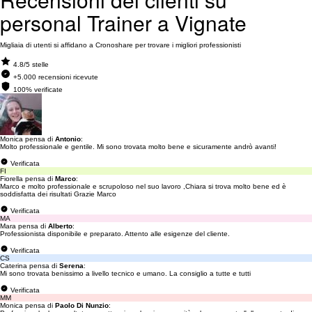
personal Trainer a Vignate
Migliaia di utenti si affidano a Cronoshare per trovare i migliori professionisti
4.8/5 stelle
+5.000 recensioni ricevute
100% verificate
Monica pensa di
Antonio
:
Molto professionale e gentile. Mi sono trovata molto bene e sicuramente andrò avanti!
Verificata
FI
Fiorella pensa di
Marco
:
Marco e molto professionale e scrupoloso nel suo lavoro ,Chiara si trova molto bene ed è
soddisfatta dei risultati Grazie Marco
Verificata
MA
Mara pensa di
Alberto
:
Professionista disponibile e preparato. Attento alle esigenze del cliente.
Verificata
CS
Caterina pensa di
Serena
:
Mi sono trovata benissimo a livello tecnico e umano. La consiglio a tutte e tutti
Verificata
MM
Monica pensa di
Paolo Di Nunzio
: