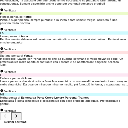
Professionale, ha ascoltato con attenzione le mie necessità e ha preparato l'allenamento di
conseguenza. Sempre disponibile anche dopo per eventuali domande o dubbi!
Verificata
FI
Fiorella pensa di
Pietro
:
Pietro è super preciso, sempre puntuale e mi incita a fare sempre meglio, oltretutto è una
persona molto discreta.
Verificata
LA
Laura pensa di
Anna
:
Per il momento abbiamo solo avuto un contatto di conoscenza ma è stato ottimo. Professionale
e molto empatico.
Verificata
ST
Stefano pensa di
Yonas
:
Ineccepibile. Lavoro con Yonas one to one da qualche settimana e mi sto trovando bene. Un
professionista molto aperto al confronto con il cliente e ad adattarsi alle esigenze del caso
sotto...
Verificata
FE
Federica pensa di
Anna
:
L'unica persona che sia riuscita a farmi fare esercizio con costanza!! Le sue lezioni sono sempre
molto dinamiche! Da quando mi segue mi sento meglio, più forte, più in forma, e soprattutto, se...
Verificata
ME
Melita pensa di
Esmeralda Porto Cervo Luxury Personal Trainer
:
Esmeralda è stata tempestiva e collaborativa con delle proposte adeguate. Professionale e
gentile.
Verificata
Servizi correlati