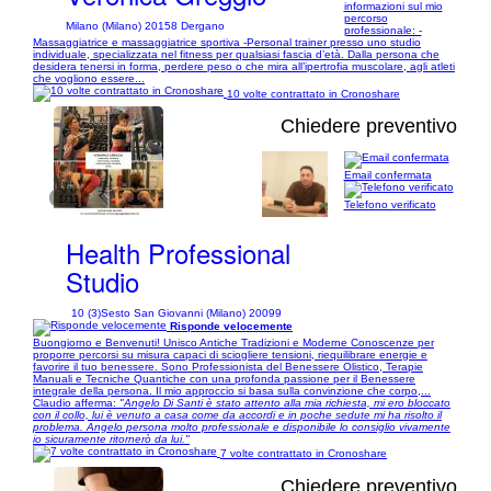
informazioni sul mio
percorso
Milano (Milano) 20158 Dergano
professionale: -
Massaggiatrice e massaggiatrice sportiva -Personal trainer presso uno studio
individuale, specializzata nel fitness per qualsiasi fascia d’età. Dalla persona che
desidera tenersi in forma, perdere peso o che mira all’ipertrofia muscolare, agli atleti
che vogliono essere...
10 volte contrattato in Cronoshare
Chiedere preventivo
Email confermata
1/11
Telefono verificato
Health Professional
Studio
10 (3)
Sesto San Giovanni (Milano) 20099
Risponde velocemente
Buongiorno e Benvenuti! Unisco Antiche Tradizioni e Moderne Conoscenze per
proporre percorsi su misura capaci di sciogliere tensioni, riequilibrare energie e
favorire il tuo benessere. Sono Professionista del Benessere Olistico, Terapie
Manuali e Tecniche Quantiche con una profonda passione per il Benessere
integrale della persona. Il mio approccio si basa sulla convinzione che corpo,...
Claudio afferma:
"Angelo Di Santi è stato attento alla mia richiesta, mi ero bloccato
con il collo, lui è venuto a casa come da accordi e in poche sedute mi ha risolto il
problema. Angelo persona molto professionale e disponibile lo consiglio vivamente
io sicuramente ritornerò da lui."
7 volte contrattato in Cronoshare
Chiedere preventivo