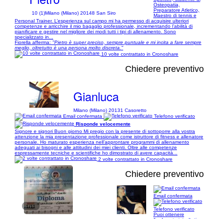
Osteopatia,
Preparatore Atletico,
10 (1)
Milano (Milano) 20148 San Siro
Maestro di tennis e
Personal Trainer. L’esperienza sul campo mi ha permesso di acquisire ulteriori
competenze e arricchire il mio bagaglio professionale, incrementando l’abilità di
pianificare e gestire nel migliore dei modi tutti i tipi di allenamento. Sono
specializzato in...
Fiorella afferma:
"Pietro è super preciso, sempre puntuale e mi incita a fare sempre
meglio, oltretutto è una persona molto discreta."
10 volte contrattato in Cronoshare
Chiedere preventivo
Gianluca
Milano (Milano) 20131 Casoretto
Email confermata
Telefono verificato
Risponde velocemente
Signore e signori Buon giorno Mi pregio con la presente di sottoporre alla vostra
attenzione la mia presentazione professionale come istruttore di fitness e allenatore
personale. Ho maturato esperienza nell’approntare programmi di allenamento
adeguati ai bisogni e alle attitudini dei miei clienti. Oltre alle competenze
espressamente tecniche e scientifiche ho dimostrato di avere capacità...
2 volte contrattato in Cronoshare
Chiedere preventivo
Email confermata
1/11
Telefono verificato
Puoi ottenere