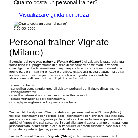
Quanto costa un personal trainer?
Visualizzare guida dei prezzi
€
€€
€€€
€€€€
Personal trainer Vignate
(Milano)
Il compito del
personal trainer a Vignate (Milano)
è di valutare lo stato della tua
forma fisica e di programmare una serie di allenamenti home made divertenti,
coinvolgenti e che ti permettano di raggiungere lo scopo che ti sei prefissato, in
poche parole un training efficace e proficuo. Grazie alla nostra piattaforma potrai
usufruire anche di una preparazione atletica adeguata con metodiche di
allenamento indicate per i diversi tipi di attività sportiva.
Ti verranno forniti:
- consigli su come raggiungere gli obiettivi prefissati per il giusto dimagrimento.
- consigli alimentari.
- stimoli ad allenarsi con costanza durante l'home training.
- stimoli motivazionali per l'allenamento.
- consigli per migliorare la tua prestazione fisica.
Tra i servizi che ti potrà offrire uno dei nostri personal trainer a Vignate (Milano)
troverai: allenamento per perdere peso, allenamento per tonificare, riabilitazione,
preparazione al test d’ingresso per la facoltà di Scienze Motorie e qualsiasi altra
attività di fitness che stai cercando. I nostri allenatori ti assicureranno un trattamento
personalizzato, senza fretta e con la tranquillità di poterti allenare a casa tua o nel
luogo da te preferito (parco, palestra di fiducia, ecc.).
I nostri
Personal Trainer a Vignate (Milano)
collaboratori presentano tutte le