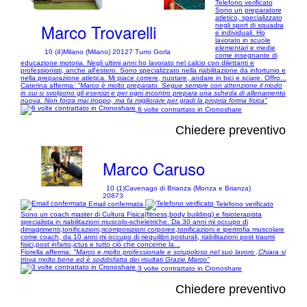
Telefono verificato
Sono un preparatore
atletico, specializzato
Marco Trovarelli
negli sport di squadra
e individuali. Ho
lavorato in scuole
elementari e medie
10 (4)
Milano (Milano) 20127 Turro Gorla
come insegnante di
educazione motoria. Negli ultimi anni ho lavorato nel calcio con dilettanti e
professionisti, anche all'estero. Sono specializzato nella riabilitazione da infortunio e
nella preparazione atletica. Mi piace correre, nuotare, andare in bici e sciare. Offro...
Caterina afferma:
"Marco è molto preparato. Segue sempre con attenzione il modo
in cui si svolgono gli esercizi e per ogni incontro prepara una scheda di allenamento
nuova. Non forza mai troppo, ma fa migliorare per gradi la propria forma fisica"
6 volte contrattato in Cronoshare
Chiedere preventivo
Marco Caruso
10 (1)
Cavenago di Brianza (Monza e Brianza)
20873
Email confermata
Telefono verificato
Sono un coach master di Cultura Fisica(fitness,body building) e fisioterapista
specialista in riabilitazioni muscolo-scheletriche. Da 30 anni mi occupo di
dimagrimenti,tonificazioni,ricomposizioni corporee,tonificazioni e ipertrofia muscolare
come coach, da 10 anni mi occupo di riequilibri posturali, riabilitazioni post traumi
fisici,post infarto,ictus e tutto ciò che concerne la...
Fiorella afferma:
"Marco e molto professionale e scrupoloso nel suo lavoro ,Chiara si
trova molto bene ed è soddisfatta dei risultati Grazie Marco"
3 volte contrattato in Cronoshare
Chiedere preventivo