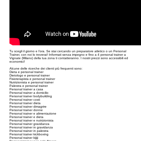
Tu scegli il giorno e l’ora. Se stai cercando un preparatore atletico o un Personal
Trainer, con noi lo troverai! Informati senza impegno e fino a 4 personal trainer a
Vignate (Milano) della tua zona ti contatteranno. I nostri prezzi sono accessibili ed
economici!
Alcune delle ricerche dei clienti più frequenti sono:
Dieta e personal trainer
Dietologo e personal trainer
Fisioterapista e personal trainer
Nutrizionista e personal trainer
Palestra e personal trainer
Personal trainer a casa
Personal trainer a domicilio
Personal trainer bodybuilding
Personal trainer costi
Personal trainer dieta
Personal trainer dimagrire
Personal trainer donne
Personal trainer e alimentazione
Personal trainer e dieta
Personal trainer e nutrizionista
Personal trainer gravidanza
Personal trainer in gravidanza
Personal trainer in palestra
Personal trainer kickboxing
Personal trainer kijiji