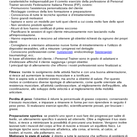
caratteristiche indispensabili per il corretto esercizio della professione di Personal
Trainer secondo Federazione Italiana Fitness (FIF), ovvero:
- Promuovono l’assistenza personalizzata del cliente
- Riciclaggio continuo della loro formazione e preparazione
- Conoscenza di tutte le tecniche sportive e d'intrattenimento
- Sono grandi motivatori
- Ispirano e sono un modello per tutti quei clienti a cui costa molto fare dello sport
- Non vendono prodotti sportivi
- Alcuni di loro hanno certificati di primo soccorso
- Pianificano le sessioni di ogni cliente minuziosamente non lasciando nulla
all’improvvisazione.
- Hanno esperienza e riescono ad ottenere gli obiettivi richiesti da ognuno dei propri
clienti
- Consigliano e orientano attraverso nuove forme di intrattenimento e l’utilizzo di
dispositivi wearables, utili a misurare i progressi nel dettaglio
- Conoscono professionisti come:
nutrizionisti
; endocrinologi;
fisioterapisti
;
traumatologi; ecc.
In base all’obiettivo del cliente, i Personal Trainer sono in grado di adattarsi e
d'indirizzare affinché il cliente raggiunga i propri obiettivi.
I principali tipi di allenamento che offrono i nostri professionisti sono finalizzati a:
Fitness
: tramite lo svolgimento delle attività fisiche e con una buona alimentazione,
si riesce ad aumentare la massa muscolare e a tonificare.
Non si aspira solo a obiettivi estetici, ma anche a obiettivi di salute. Per questo
motivo si combinano diverse tipologie di allenamento, come quelle orientate alla
resistenza muscolare, all'attività cardiovascolare, al miglioramento dell'equilibrio, alla
coordinazione, allo sviluppo della velocità e al miglioramento della mobilità
articolare.
Perdita di peso
: l’obiettivo è ridurre la percentuale di grasso corporeo, conservando
il tessuto muscolare, e imparare a rimanere in forma per non riprendere in seguito il
peso perso. Si realizzano esercizi specifici, scientificamente provati, per bruciare i
grassi.
Preparazione sportiva
: se pratichi uno sport e vuoi fare dei progressi per salire di
livello, un allenamento specifico ti aiuterà ad ottenerlo. Oltre a migliorare il tuo stato
fisico, si riesce a minimizzare la possibilità di procurarsi una lesione. Vengono inoltre
lavorati tutti i muscoli del corpo al fine di riuscire a trovare un equilibrio fisico. Le
tipologie tipiche sono relazionate all’atletica, alla corsa, al tennis, al calcio, al
basket, al nuoto, alla pallamano, ecc.
Migliorare lo stato di salute
: è diretto a tutte le persone che soffrono di problemi di